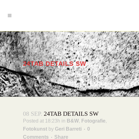
24TAB DETAILS SW
08 SEP.
24TAB DETAILS SW
Posted at 18:23h
in
B&W
,
Fotografie
,
Fotokunst
by
Geri Barreti
0
Comments
Share