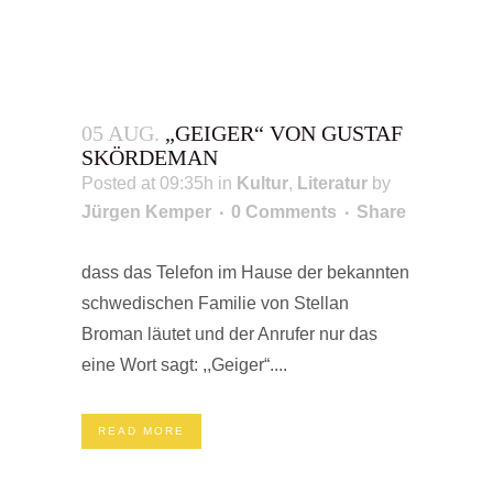
05 AUG.
„GEIGER“ VON GUSTAF
SKÖRDEMAN
Posted at 09:35h
in
Kultur
,
Literatur
by
Jürgen Kemper
0 Comments
Share
dass das Telefon im Hause der bekannten
schwedischen Familie von Stellan
Broman läutet und der Anrufer nur das
eine Wort sagt: ,,Geiger“....
READ MORE