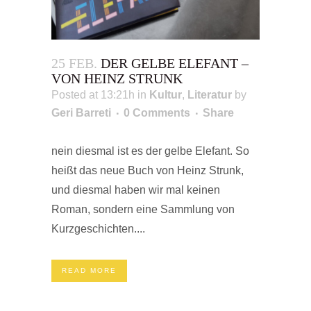
25 FEB.
DER GELBE ELEFANT –
VON HEINZ STRUNK
Posted at 13:21h
in
Kultur
,
Literatur
by
Geri Barreti
0 Comments
Share
nein diesmal ist es der gelbe Elefant. So
heißt das neue Buch von Heinz Strunk,
und diesmal haben wir mal keinen
Roman, sondern eine Sammlung von
Kurzgeschichten....
READ MORE