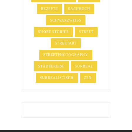
REZEPTE
SACHBUCH
SCHWARZWEISS
SHORT STORIES
STREET
STREETART
STREETPHOTOGRAPHY
STÄDTEREISE
SURREAL
SURREALISTISCH
ZEN