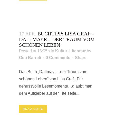
17 APR.
BUCHTIPP: LISA GRAF –
DALLMAYR – DER TRAUM VOM
SCHÖNEN LEBEN
Posted at 13:05h
in
Kultur
,
Literatur
by
Geri Barreti
0 Comments
Share
Das Buch „Dallmayr – der Traum vom
schönen Leben“ von Lisa Graf . Für
genussvolle Lesemomente…glaubt man
dem Aufkleber auf der Titelseite....
READ MORE