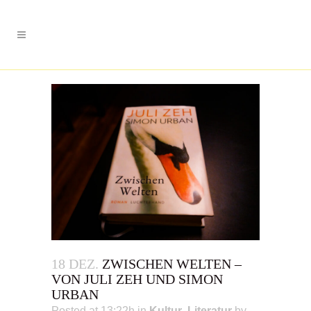
18 DEZ.
ZWISCHEN WELTEN –
VON JULI ZEH UND SIMON
URBAN
Posted at 13:22h
in
Kultur
,
Literatur
by