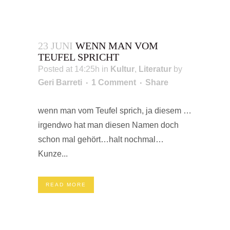
23 JUNI
WENN MAN VOM
TEUFEL SPRICHT
Posted at 14:25h
in
Kultur
,
Literatur
by
Geri Barreti
1 Comment
Share
wenn man vom Teufel sprich, ja diesem …
irgendwo hat man diesen Namen doch
schon mal gehört…halt nochmal…
Kunze...
READ MORE