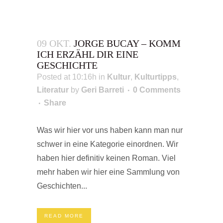
09 OKT.
JORGE BUCAY – KOMM
ICH ERZÄHL DIR EINE
GESCHICHTE
Posted at 10:16h
in
Kultur
,
Kulturtipps
,
Literatur
by
Geri Barreti
0 Comments
Share
Was wir hier vor uns haben kann man nur
schwer in eine Kategorie einordnen. Wir
haben hier definitiv keinen Roman. Viel
mehr haben wir hier eine Sammlung von
Geschichten...
READ MORE