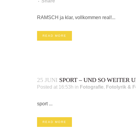
Share
RAMSCH ja klar, vollkommen real!...
READ MORE
25 JUNI
SPORT – UND SO WEITER U
Posted at 16:53h
in
Fotografie
,
Fotolyrik & F
sport ...
READ MORE