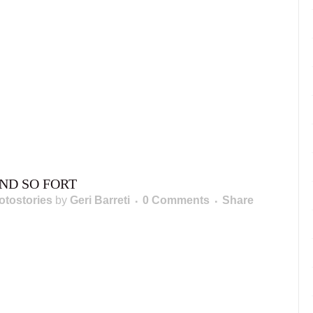
ND SO FORT
otostories
by
Geri Barreti
0 Comments
Share