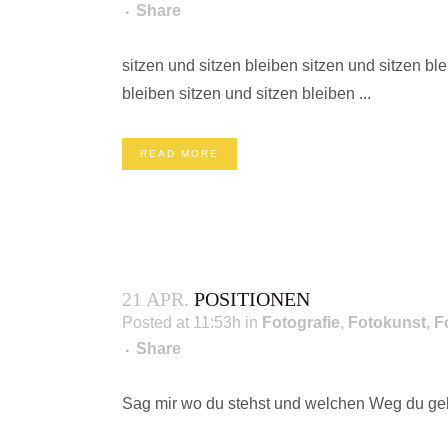
Share
sitzen und sitzen bleiben sitzen und sitzen bl
bleiben sitzen und sitzen bleiben ...
READ MORE
21 APR.
POSITIONEN
Posted at 11:53h
in
Fotografie
,
Fotokunst
,
F
Share
Sag mir wo du stehst und welchen Weg du geh