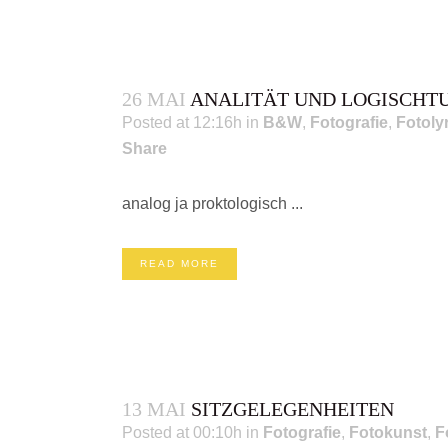
26 MAI
ANALITÄT UND LOGISCHT
Posted at 12:16h
in
B&W
,
Fotografie
,
Fotoly
Share
analog ja proktologisch ...
READ MORE
13 MAI
SITZGELEGENHEITEN
Posted at 00:10h
in
Fotografie
,
Fotokunst
,
F