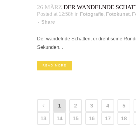
26 MÄRZ
DER WANDELNDE SCHAT
Posted at 12:58h
in
Fotografie
,
Fotokunst
,
F
Share
24notes - das Online-Magazin für Fotografie & Kultu
Der wandelnde Schatten, er dreht seine Runde
Sekunden...
READ MORE
1
2
3
4
5
13
14
15
16
17
18
KONTAKT
COPYRIG