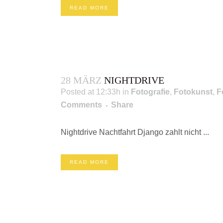
READ MORE
28 MÄRZ
NIGHTDRIVE
Posted at 12:33h
in
Fotografie
,
Fotokunst
,
F
Comments
Share
Nightdrive Nachtfahrt Django zahlt nicht ...
READ MORE
FOLGE UNS