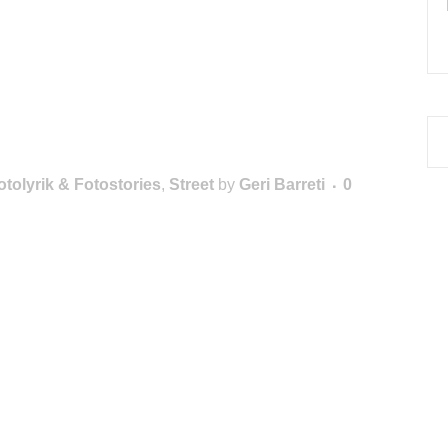
otolyrik & Fotostories
,
Street
by
Geri Barreti
0
BÜCHER? MUSIK?*