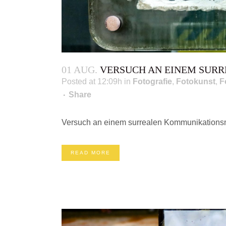
01 AUG.
VERSUCH AN EINEM SUR
Posted at 12:09h
in
Fotografie
,
Fotokunst
,
F
Share
Versuch an einem surrealen Kommunikationsm
READ MORE