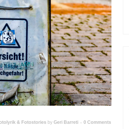
otolyrik & Fotostories
by
Geri Barreti
0 Comments