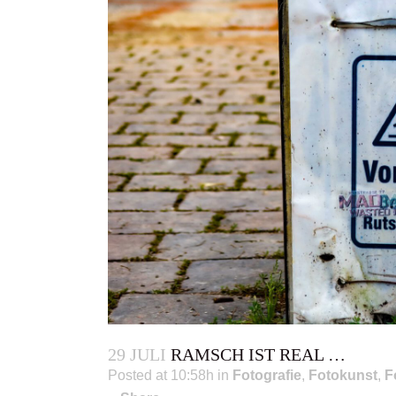
29 JULI
RAMSCH IST REAL …
Posted at 10:58h
in
Fotografie
,
Fotokunst
,
F