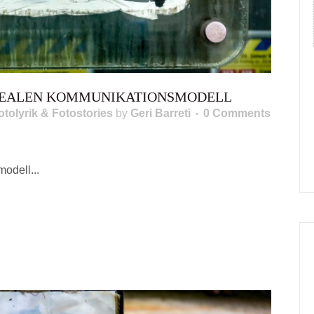
REALEN KOMMUNIKATIONSMODELL
otolyrik & Fotostories
by
Geri Barreti
0 Comments
odell...