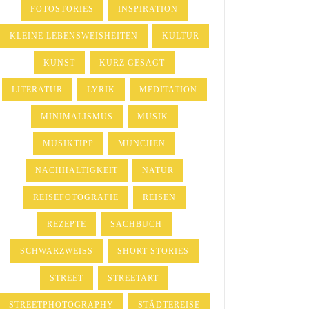
FOTOSTORIES
INSPIRATION
KLEINE LEBENSWEISHEITEN
KULTUR
KUNST
KURZ GESAGT
LITERATUR
LYRIK
MEDITATION
MINIMALISMUS
MUSIK
MUSIKTIPP
MÜNCHEN
NACHHALTIGKEIT
NATUR
REISEFOTOGRAFIE
REISEN
REZEPTE
SACHBUCH
SCHWARZWEISS
SHORT STORIES
STREET
STREETART
STREETPHOTOGRAPHY
STÄDTEREISE