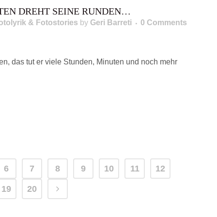
TEN DREHT SEINE RUNDEN…
otolyrik & Fotostories
by
Geri Barreti
0 Comments
r.
n, das tut er viele Stunden, Minuten und noch mehr
6
7
8
9
10
11
12
19
20
IMPRESSUM
DATENSCHUTZERKLÄRUNG
COOKIE-
HT © 2018 24NOTES. ALLE RECHTE VORBEHALTEN. * WERBUNG ODER AFFILI