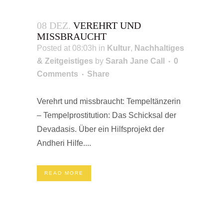
08 DEZ.
VEREHRT UND
MISSBRAUCHT
Posted at 08:03h
in
Kultur
,
Nachhaltiges
& Zeitgeistiges
by
Sarah Jane Call
0
Comments
Share
Verehrt und missbraucht: Tempeltänzerin
– Tempelprostitution: Das Schicksal der
Devadasis. Über ein Hilfsprojekt der
Andheri Hilfe....
READ MORE