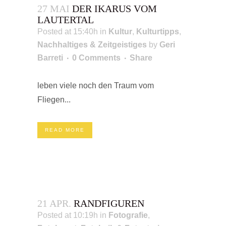
27 MAI
DER IKARUS VOM
LAUTERTAL
Posted at 15:40h
in
Kultur
,
Kulturtipps
,
Nachhaltiges & Zeitgeistiges
by
Geri
Barreti
0 Comments
Share
leben viele noch den Traum vom
Fliegen...
READ MORE
21 APR.
RANDFIGUREN
Posted at 10:19h
in
Fotografie
,