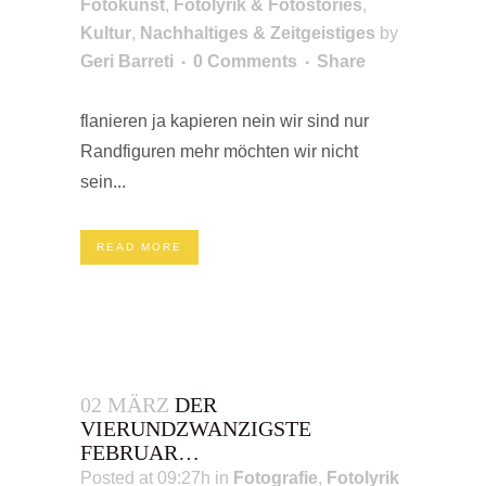
Fotokunst
,
Fotolyrik & Fotostories
,
Kultur
,
Nachhaltiges & Zeitgeistiges
by
Geri Barreti
0 Comments
Share
flanieren ja kapieren nein wir sind nur
Randfiguren mehr möchten wir nicht
sein...
READ MORE
02 MÄRZ
DER
VIERUNDZWANZIGSTE
FEBRUAR…
Posted at 09:27h
in
Fotografie
,
Fotolyrik