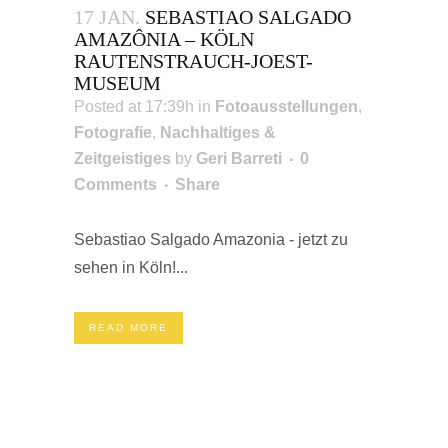
17 JAN.
SEBASTIAO SALGADO
AMAZÔNIA – KÖLN
RAUTENSTRAUCH-JOEST-
MUSEUM
Posted at 17:39h
in
Fotoausstellungen
,
Fotografie
,
Nachhaltiges &
Zeitgeistiges
by
Geri Barreti
0
Comments
Share
Sebastiao Salgado Amazonia - jetzt zu
sehen in Köln!...
READ MORE