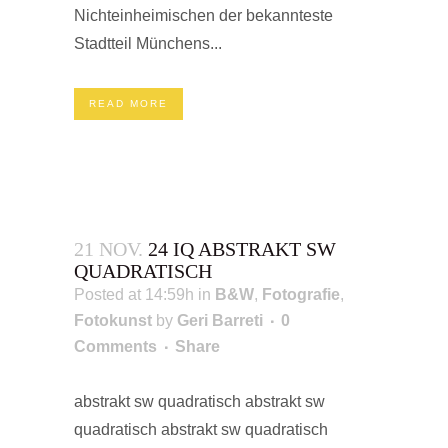
Nichteinheimischen der bekannteste
Stadtteil Münchens...
READ MORE
21 NOV.
24 IQ ABSTRAKT SW
QUADRATISCH
Posted at 14:59h
in
B&W
,
Fotografie
,
Fotokunst
by
Geri Barreti
0
Comments
Share
abstrakt sw quadratisch abstrakt sw
quadratisch abstrakt sw quadratisch