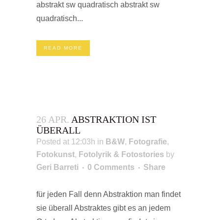
abstrakt sw quadratisch abstrakt sw
quadratisch...
READ MORE
26 APR.
ABSTRAKTION IST
ÜBERALL
Posted at 12:03h
in
B&W
,
Fotografie
,
Fotokunst
,
Fotolyrik & Fotostories
by
Geri Barreti
0 Comments
Share
für jeden Fall denn Abstraktion man findet
sie überall Abstraktes gibt es an jedem