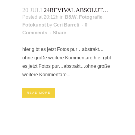
20 JULI
24REVIVAL ABSOLUT…
Posted at 20:12h
in
B&W
,
Fotografie
,
Fotokunst
by
Geri Barreti
0
Comments
Share
hier gibt es jetzt Fotos pur…abstrakt…
ohne große weitere Kommentare hier gibt
es jetzt Fotos pur…abstrakt…ohne große
weitere Kommentare...
READ MORE