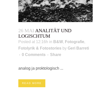
26 MAI
ANALITÄT UND
LOGISCHTUM
Posted at 12:16h
in
B&W
,
Fotografie
,
Fotolyrik & Fotostories
by
Geri Barreti
0 Comments
Share
analog ja proktologisch ...
READ MORE