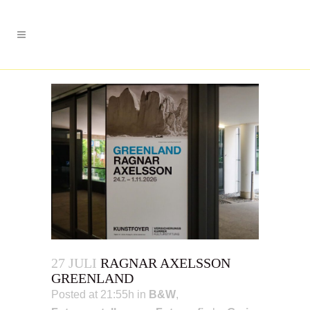
27 JULI
RAGNAR AXELSSON
GREENLAND
Posted at 21:55h
in
B&W
,