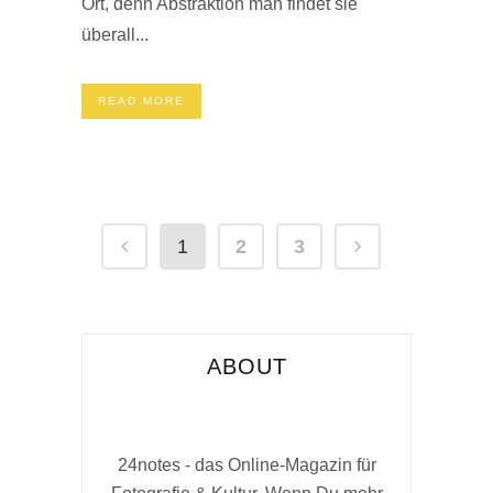
Ort, denn Abstraktion man findet sie
überall...
READ MORE
1
2
3
ABOUT
24notes - das Online-Magazin für