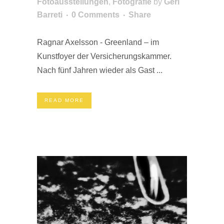
Fotoausstellungen
,
Fotografie
by
Geri
Barreti
0 Comments
Share
Ragnar Axelsson - Greenland – im
Kunstfoyer der Versicherungskammer.
Nach fünf Jahren wieder als Gast ...
READ MORE