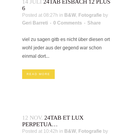
14 JULI
24TAB EISBACH 12 PLUS
6
Posted at 08:27h
in
B&W
,
Fotografie
by
Geri Barreti
0 Comments
Share
viel zu sagen gitb es nicht über diesen ort
wohl jeder aus der gegend war schon
einmal dort...
READ MORE
12 NOV.
24TAB ET LUX
PERPETUA…
Posted at 10:42h
in
B&W
,
Fotografie
by