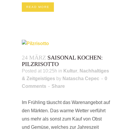
READ MORE
24 MÄRZ
SAISONAL KOCHEN:
PILZRISOTTO
Posted at 10:25h
in
Kultur
,
Nachhaltiges
& Zeitgeistiges
by
Natascha Cepec
0
Comments
Share
Im Frühling täuscht das Warenangebot auf
den Märkten. Das warme Wetter verführt
uns mehr als sonst zum Kauf von Obst
und Gemüse, welches zur Jahreszeit