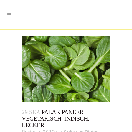
29 SEP.
PALAK PANEER –
VEGETARISCH, INDISCH,
LECKER
Posted at 08:10h
in
Kultur
by
Dieter