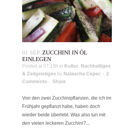
01 SEP.
ZUCCHINI IN ÖL
EINLEGEN
Posted at 07:15h
in
Kultur
,
Nachhaltiges
& Zeitgeistiges
by
Natascha Cepec
2
Comments
Share
Von den zwei Zucchinipflanzen, die ich im
Frühjahr gepflanzt habe, haben doch
wieder beide überlebt. Was also tun mit
den vielen leckeren Zucchini?...