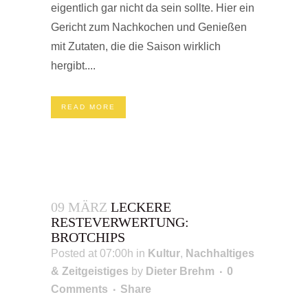
eigentlich gar nicht da sein sollte. Hier ein
Gericht zum Nachkochen und Genießen
mit Zutaten, die die Saison wirklich
hergibt....
READ MORE
09 MÄRZ
LECKERE
RESTEVERWERTUNG:
BROTCHIPS
Posted at 07:00h
in
Kultur
,
Nachhaltiges
& Zeitgeistiges
by
Dieter Brehm
0
Comments
Share