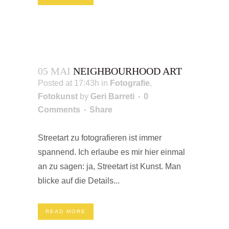
05 MAI
NEIGHBOURHOOD ART
Posted at 17:43h
in
Fotografie
,
Fotokunst
by
Geri Barreti
0
Comments
Share
Streetart zu fotografieren ist immer
spannend. Ich erlaube es mir hier einmal
an zu sagen: ja, Streetart ist Kunst. Man
blicke auf die Details...
READ MORE