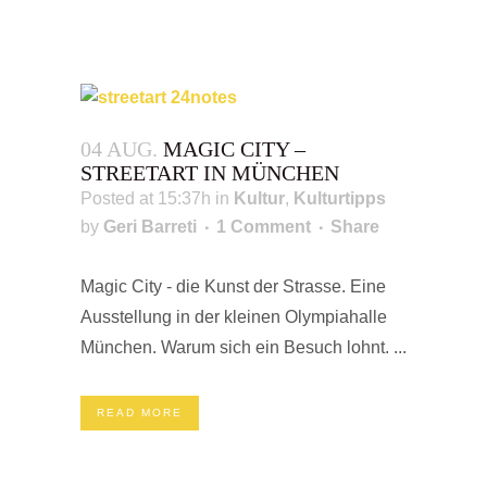
04 AUG.
MAGIC CITY –
STREETART IN MÜNCHEN
Posted at 15:37h
in
Kultur
,
Kulturtipps
by
Geri Barreti
1 Comment
Share
Magic City - die Kunst der Strasse. Eine
Ausstellung in der kleinen Olympiahalle
München. Warum sich ein Besuch lohnt. ...
READ MORE