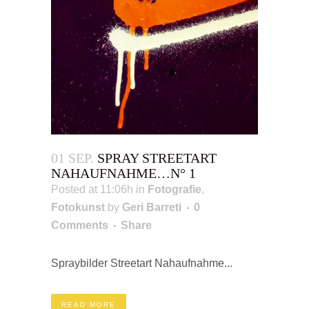
01 SEP.
SPRAY STREETART
NAHAUFNAHME…N° 1
Posted at 11:06h
in
Fotografie
,
Fotokunst
by
Geri Barreti
0
Comments
Share
Spraybilder Streetart Nahaufnahme...
READ MORE