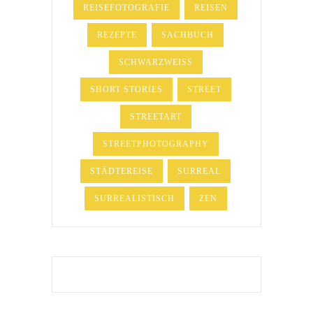
REISEFOTOGRAFIE
REISEN
REZEPTE
SACHBUCH
SCHWARZWEISS
SHORT STORIES
STREET
STREETART
STREETPHOTOGRAPHY
STÄDTEREISE
SURREAL
SURREALISTISCH
ZEN