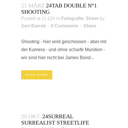
21 MÄRZ
24TAB DOUBLE N°1
SHOOTING
Posted at 11:12h
in
Fotografie
,
Street
by
Geri Barreti
0 Comments
Share
Shooting - hier wird geschossen - aber mit
der Kamera - und ohne scharfe Munition -
wir sind hier nicht bei James Bond...
READ MORE
20 OKT.
24SURREAL
SURREALIST STREETLIFE