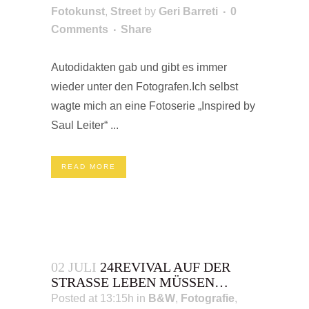
Fotokunst
,
Street
by
Geri Barreti
0
Comments
Share
Autodidakten gab und gibt es immer
wieder unter den Fotografen.Ich selbst
wagte mich an eine Fotoserie „Inspired by
Saul Leiter“ ...
READ MORE
02 JULI
24REVIVAL AUF DER
STRASSE LEBEN MÜSSEN…
Posted at 13:15h
in
B&W
,
Fotografie
,