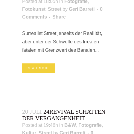
Posted at 18:05h
in
Fotografie
,
Fotokunst
,
Street
by
Geri Barreti
0
Comments
Share
Surrealist Street jenseits der Realiltät,
aber unter der Schwelle des Irrealen
fatalen mit Grenzwert des Banalen...
READ MORE
20 JULI
24REVIVAL SCHATTEN
DER VERGANGENHEIT
Posted at 19:46h
in
B&W
,
Fotografie
,
Kultur
,
Street
by
Geri Barreti
0