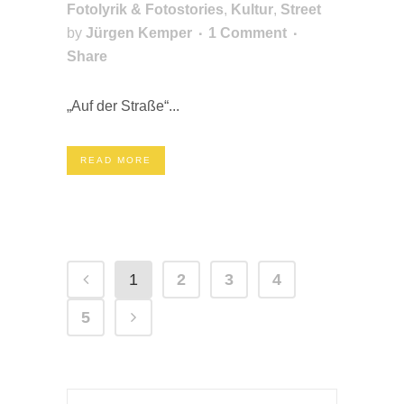
Fotolyrik & Fotostories
,
Kultur
,
Street
by
Jürgen Kemper
1 Comment
Share
„Auf der Straße“...
READ MORE
1
2
3
4
5