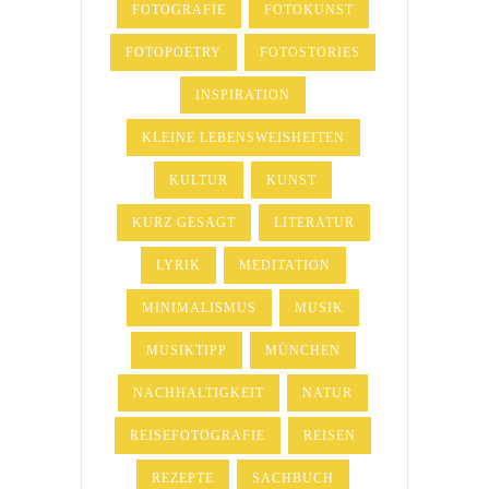
FOTOGRAFIE
FOTOKUNST
FOTOPOETRY
FOTOSTORIES
INSPIRATION
KLEINE LEBENSWEISHEITEN
KULTUR
KUNST
KURZ GESAGT
LITERATUR
LYRIK
MEDITATION
MINIMALISMUS
MUSIK
MUSIKTIPP
MÜNCHEN
NACHHALTIGKEIT
NATUR
REISEFOTOGRAFIE
REISEN
REZEPTE
SACHBUCH