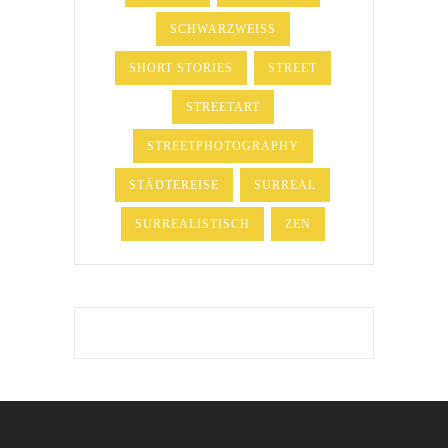
SCHWARZWEISS
SHORT STORIES
STREET
STREETART
STREETPHOTOGRAPHY
STÄDTEREISE
SURREAL
SURREALISTISCH
ZEN