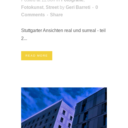
Fotokunst
,
Street
by
Geri Barreti
0
Comments
Share
Stuttgarter Ansichten real und surreal - teil
2...
READ MORE