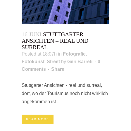
16 JUNI
STUTTGARTER
ANSICHTEN – REAL UND
SURREAL
Posted at 18:07h
in
Fotografie
,
Fotokunst
,
Street
by
Geri Barreti
0
Comments
Share
Stuttgarter Ansichten - real und surreal,
dort, wo der Tourismus noch nicht wirklich
angekommen ist ...
READ MORE