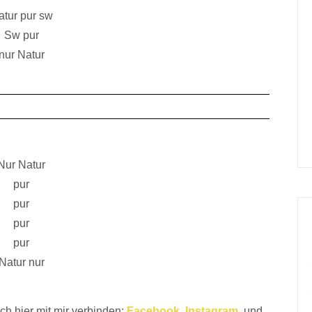
atur pur sw
Sw pur
nur Natur
Nur Natur
pur
pur
pur
pur
Natur nur
ch hier mit mir verbinden:
Facebook
,
Instagram
, und