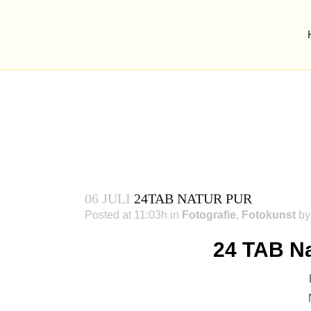
06 JULI
24TAB NATUR PUR
Posted at 11:03h
in
Fotografie
,
Fotokunst
b
24 TAB Na