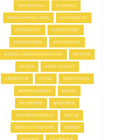
ERNÄHRUNG
FAHRRAD
FOTOAUSSTELLUNG
FOTOGRAFIE
FOTOKUNST
FOTOPOETRY
FOTOSTORIES
INSPIRATION
KLEINE LEBENSWEISHEITEN
KULTUR
KUNST
KURZ GESAGT
LITERATUR
LYRIK
MEDITATION
MINIMALISMUS
MUSIK
MUSIKTIPP
MÜNCHEN
NACHHALTIGKEIT
NATUR
REISEFOTOGRAFIE
REISEN
REZEPTE
SACHBUCH