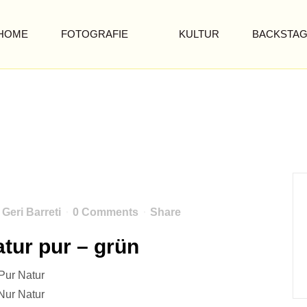
HOME
FOTOGRAFIE
KULTUR
BACKSTA
24TAB NATUR PUR
...grün
y
Geri Barreti
0 Comments
Share
tur pur – grün
Pur Natur
Nur Natur