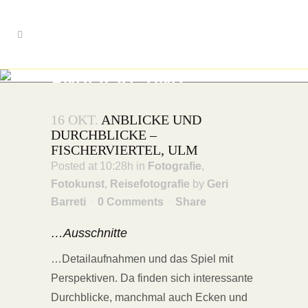
ANBLICKE UND
DURCHBLICKE –
16 OKT.
ANBLICKE UND
FISCHERVIERTEL, ULM
DURCHBLICKE –
FISCHERVIERTEL, ULM
Posted at 10:28h
in
Fotografie
,
Fotokunst
,
Reisefotografie
by
Geri
Barreti
0 Comments
Share
…Ausschnitte
…Detailaufnahmen und das Spiel mit
Perspektiven. Da finden sich interessante
Durchblicke, manchmal auch Ecken und