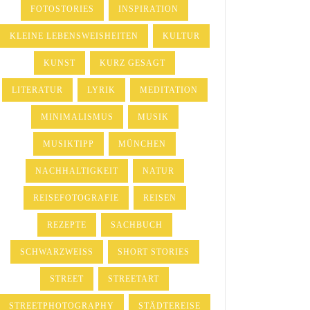
FOTOSTORIES
INSPIRATION
KLEINE LEBENSWEISHEITEN
KULTUR
KUNST
KURZ GESAGT
LITERATUR
LYRIK
MEDITATION
MINIMALISMUS
MUSIK
MUSIKTIPP
MÜNCHEN
NACHHALTIGKEIT
NATUR
REISEFOTOGRAFIE
REISEN
REZEPTE
SACHBUCH
SCHWARZWEISS
SHORT STORIES
STREET
STREETART
STREETPHOTOGRAPHY
STÄDTEREISE