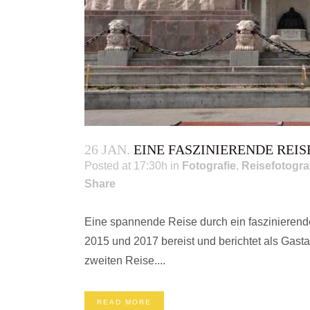
26 JAN.
EINE FASZINIERENDE REIS
Posted at 17:30h
in
Fotografie
,
Reisefotogra
Share
Eine spannende Reise durch ein faszinieren
2015 und 2017 bereist und berichtet als Gast
zweiten Reise....
READ MORE