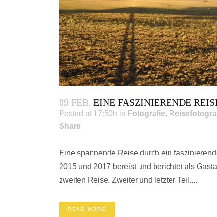
09 FEB.
EINE FASZINIERENDE REIS
Posted at 17:50h
in
Fotografie
,
Reisefotogra
Share
Eine spannende Reise durch ein faszinieren
2015 und 2017 bereist und berichtet als Gast
zweiten Reise. Zweiter und letzter Teil....
READ MORE