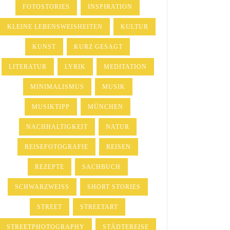
FOTOSTORIES
INSPIRATION
KLEINE LEBENSWEISHEITEN
KULTUR
KUNST
KURZ GESAGT
LITERATUR
LYRIK
MEDITATION
MINIMALISMUS
MUSIK
MUSIKTIPP
MÜNCHEN
NACHHALTIGKEIT
NATUR
REISEFOTOGRAFIE
REISEN
REZEPTE
SACHBUCH
SCHWARZWEISS
SHORT STORIES
STREET
STREETART
STREETPHOTOGRAPHY
STÄDTEREISE