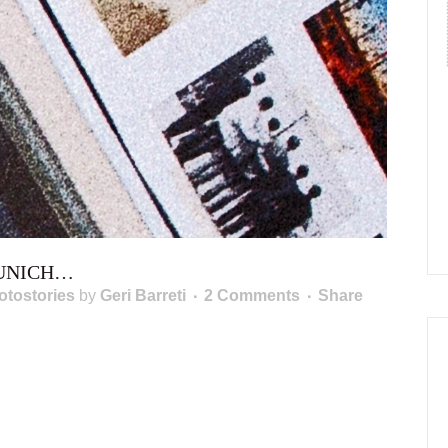
MUNICH…
otostories
by
Geri Barreti
2 Comments
Share