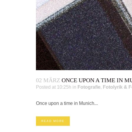
02 MÄRZ
ONCE UPON A TIME IN 
Posted at 10:25h
in
Fotografie
,
Fotolyrik & F
Once upon a time in Munich...
READ MORE