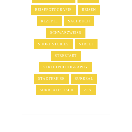
REISEFOTOGRAFIE
REISEN
REZEPTE
SACHBUCH
SCHWARZWEISS
SHORT STORIES
STREET
STREETART
STREETPHOTOGRAPHY
STÄDTEREISE
SURREAL
SURREALISTISCH
ZEN