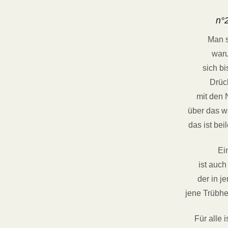
n°
Man s
waru
sich bi
Drüc
mit den
über das w
das ist be
Ei
ist auch
der in j
jene Trübhe
Für alle 