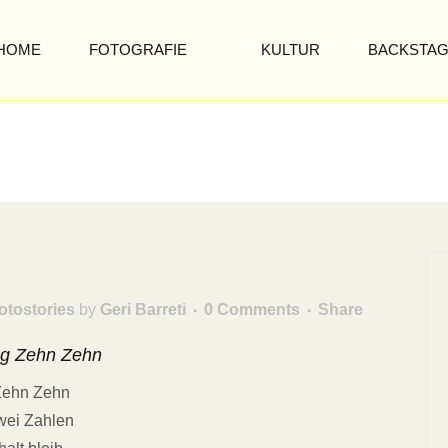
HOME
FOTOGRAFIE
KULTUR
BACKSTA
otostories
by
Geri Barreti
0 Comments
Share
og Zehn Zehn
Zehn Zehn
wei Zahlen