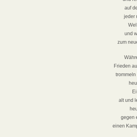
auf d
jeder
Well
und w
zum neue
Währe
Frieden au
trommeln 
heu
Ei
alt und 
heu
gegen e
einen Kamp