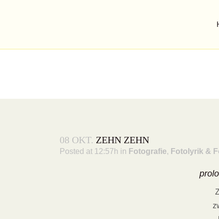
08 OKT.
ZEHN ZEHN
Posted at 12:57h
in
Fotografie
,
Fotolyrik & F
prol
ZEHN ZEHN
z
fotopoetry zum tag der seelischen gesundheit