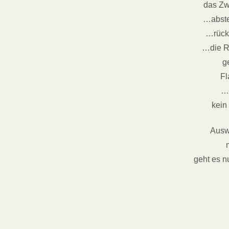
das Zwe
…abste
…rück
…die R
g
Fl
…
kein
Ausw
geht es nu