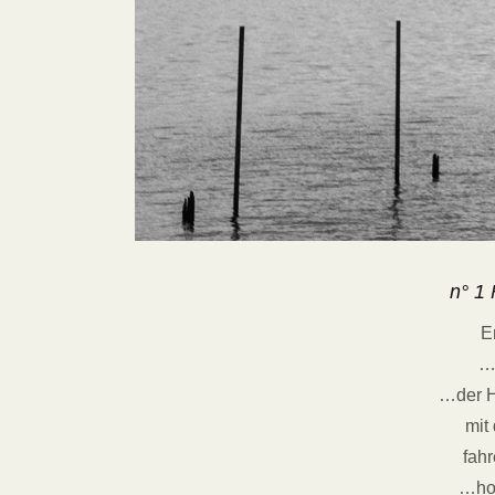
n° 1
E
…B
…der H
mit
fah
…ho