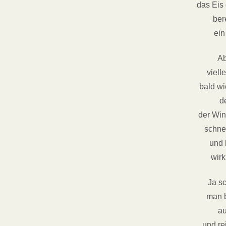
das Eis
ber
ein
Ab
viell
bald w
d
der Win
schnel
und 
wir
Ja s
man b
au
und rei