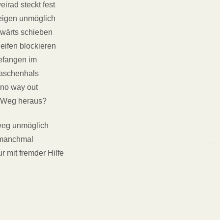
irad steckt fest
igen unmöglich
wärts schieben
eifen blockieren
efangen im
aschenhals
no way out
 Weg heraus?
eg unmöglich
manchmal
r mit fremder Hilfe