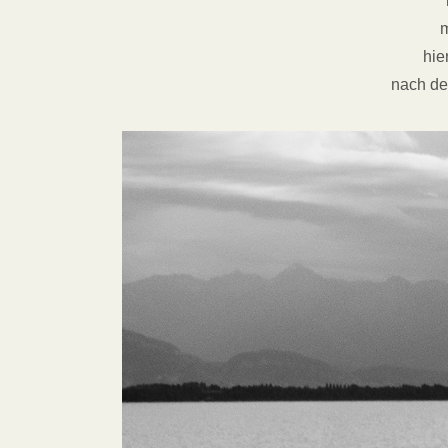
m
hie
nach de