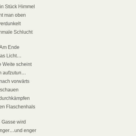
in Stück Himmel
ht man oben
verdunkelt
chmale Schlucht
Am Ende
as Licht…
 Weite scheint
h aufzutun…
 nach vorwärts
schauen
 durchkämpfen
en Flaschenhals
 Gasse wird
enger…und enger