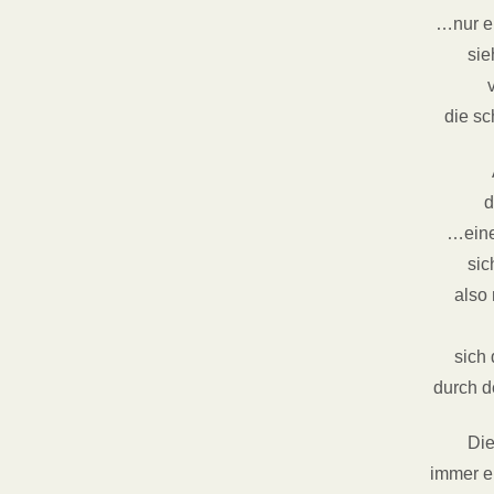
…nur e
sie
die s
d
…eine
sic
also
sich
durch d
Die
immer 