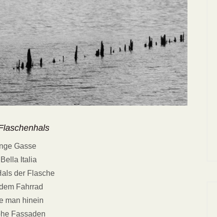
 Flaschenhals
nge Gasse
ella Italia
als der Flasche
 dem Fahrrad
re man hinein
he Fassaden