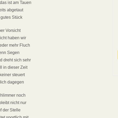
 das ist am Tauen
eits abgetaut
 gutes Stück
er Vorsicht
eicht haben wir
ieder mehr Fluch
enn Segen
d dreht sich sehr
l in dieser Zeit
keiner steuert
klich dagegen
chlimmer noch
leibt nicht nur
f der Stelle
tet sportlich mit