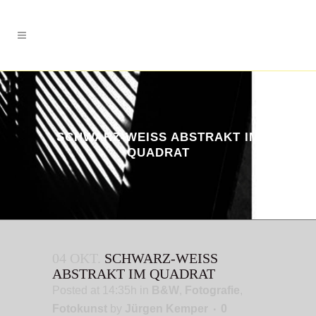
SCHWARZ-WEISS ABSTRAKT IM Q
UADRAT
04 OKT.
SCHWARZ-WEISS A
BSTRAKT IM QUADRAT
Posted at 14:35h
in
B&W
,
Fotografie
,
Fotokunst
by
Jürgen Kemper
0