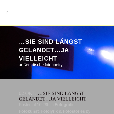
…SIE SIND LÄNGST
GELANDET…JA
VIELLEICHT
außerirdische fotopoetry
02 OKT.
…SIE SIND LÄNGST
GELANDET…JA VIELLEICHT
Posted at 10:28h
in
Fotografie
,
Fotokunst
,
Fotolyrik & Fotostories
by