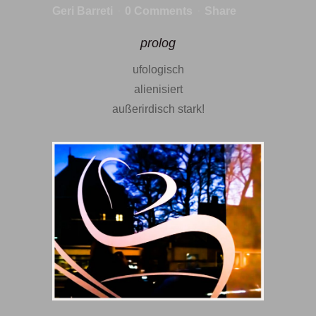
Geri Barreti
0 Comments
Share
prolog
ufologisch
alienisiert
außerirdisch stark!