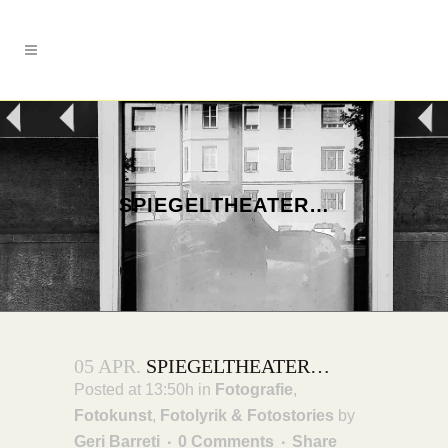
SPIEGELTHEATER…
05 APR.
SPIEGELTHEATER…
Posted at 13:50h
in
Fotografie
,
Fotokunst
,
Fotolyrik & Fotostories
by
Geri Barreti
0 Comments
Share