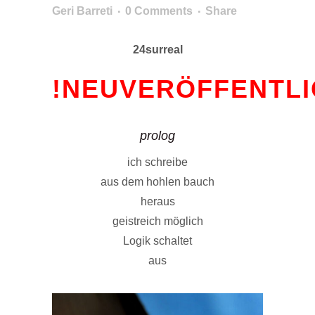
Geri Barreti
0 Comments
Share
24surreal
!NEUVERÖFFENTL
prolog
ich schreibe
aus dem hohlen bauch
heraus
geistreich möglich
Logik schaltet
aus