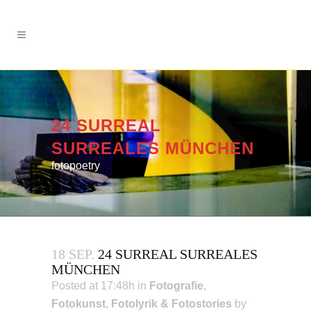
24 SURREAL
SURREALES MÜNCHEN
fotopoetry
18 SEP.
24 SURREAL SURREALES
MÜNCHEN
Posted at 17:48h
in
Fotografie
,
Fotokunst
,
Fotolyrik & Fotostories
by