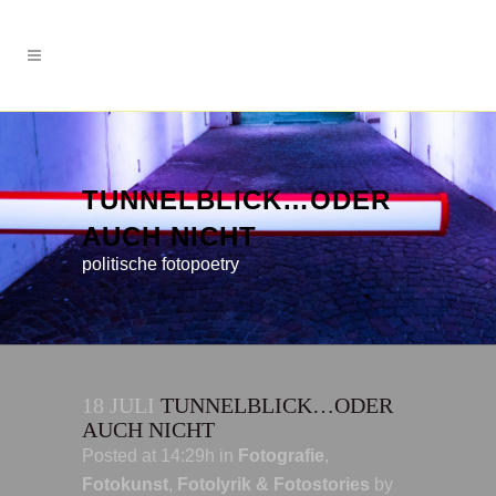
TUNNELBLICK…ODER
AUCH NICHT
politische fotopoetry
18 JULI
TUNNELBLICK…ODER
AUCH NICHT
Posted at 14:29h
in
Fotografie
,
Fotokunst
,
Fotolyrik & Fotostories
by