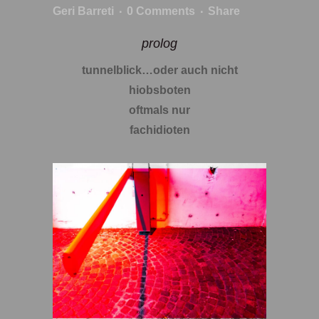
Geri Barreti
0 Comments
Share
prolog
tunnelblick…oder auch nicht
hiobsboten
oftmals nur
fachidioten