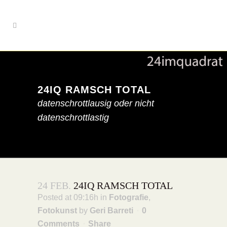
24IQ RAMSCH TOTAL
datenschrottlausig oder nicht
datenschrottlastig
24 FEB.
24IQ RAMSCH TOTAL
Posted at 09:16h
in
Fotografie
,
Fotokunst
by
Geri Barreti
0
Comments
Share