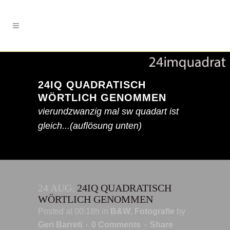
24IQ QUADRATISCH
WÖRTLICH GENOMMEN
vierundzwanzig mal sw quadart ist
gleich...(auflösung unten)
24 AUG.
24IQ QUADRATISCH
WÖRTLICH GENOMMEN
Posted at 00:18h
in
B&W
,
Fotografie
by
Geri Barreti
0 Comments
Share