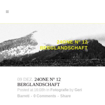
24ONE N° 12
BERGLANDSCHAFT
09 DEZ.
24ONE N° 12
BERGLANDSCHAFT
Posted at 16:08h
in
Fotografie
by
Geri
Barreti
0 Comments
Share