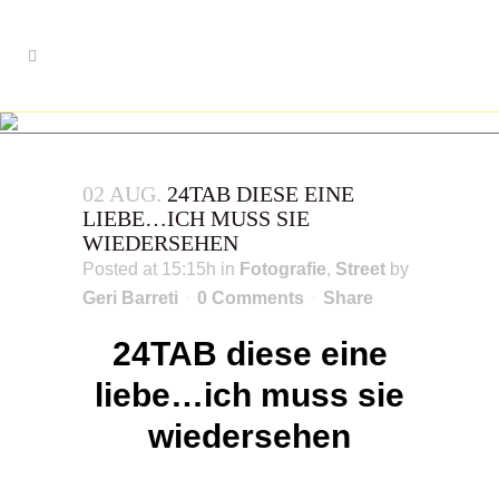
24TAB DIESE EINE LIEBE…ICH
MUSS SIE WIEDERSEHEN
02 AUG.
24TAB DIESE EINE
LIEBE…ICH MUSS SIE
WIEDERSEHEN
Posted at 15:15h
in
Fotografie
,
Street
by
Geri Barreti
0 Comments
Share
24TAB diese eine
liebe…ich muss sie
wiedersehen