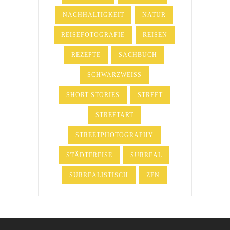
NACHHALTIGKEIT
NATUR
REISEFOTOGRAFIE
REISEN
REZEPTE
SACHBUCH
SCHWARZWEISS
SHORT STORIES
STREET
STREETART
STREETPHOTOGRAPHY
STÄDTEREISE
SURREAL
SURREALISTISCH
ZEN