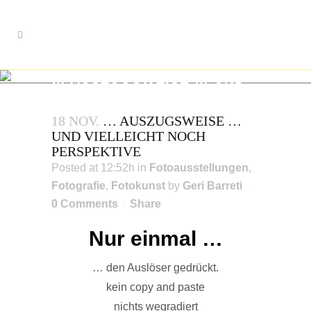
… AUSZUGSWEISE … UND
VIELLEICHT NOCH
PERSPEKTIVE
18 NOV.
… AUSZUGSWEISE …
fotofilosofie
UND VIELLEICHT NOCH
PERSPEKTIVE
Posted at 12:52h
in
Fotoausstellungen
,
Fotografie
,
Fotokunst
by
Geri Barreti
0 Comments
Share
Nur einmal …
… den Auslöser gedrückt.
kein copy and paste
nichts wegradiert