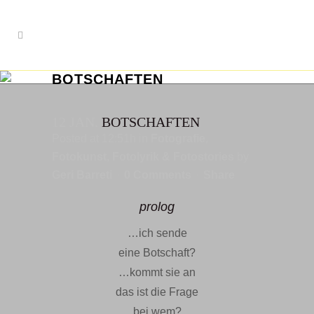
BOTSCHAFTEN
fotopoetry
12 JAN.
BOTSCHAFTEN
Posted at 12:51h
in
Fotografie
,
Fotokunst
,
Fotolyrik & Fotostories
by
Geri Barreti
0 Comments
Share
prolog
…ich sende
eine Botschaft?
…kommt sie an
das ist die Frage
bei wem?