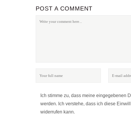
POST A COMMENT
FOLGE UNS
24notes - das Online-Magazin für Fotografie & Kultu
Ich stimme zu, dass meine eingegebenen 
werden. Ich verstehe, dass ich diese Einwi
widerrufen kann.