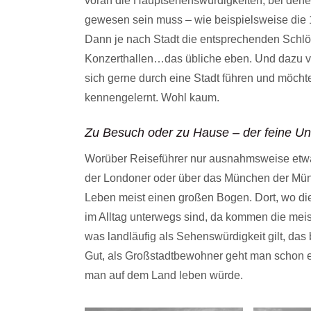
voran die Hauptsehenswürdigkeiten, bei denen 
gewesen sein muss – wie beispielsweise die 1
Dann je nach Stadt die entsprechenden Schlöss
Konzerthallen…das übliche eben. Und dazu vie
sich gerne durch eine Stadt führen und möcht
kennengelernt. Wohl kaum.
Zu Besuch oder zu Hause – der feine Un
Worüber Reiseführer nur ausnahmsweise etwas
der Londoner oder über das München der Mü
Leben meist einen großen Bogen. Dort, wo di
im Alltag unterwegs sind, da kommen die meis
was landläufig als Sehenswürdigkeit gilt, da
Gut, als Großstadtbewohner geht man schon e
man auf dem Land leben würde.