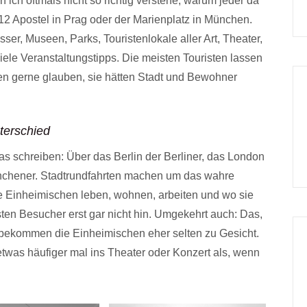
ich oftmals nicht so richtig verstehe, warum jeder da
2 Apostel in Prag oder der Marienplatz in München.
er, Museen, Parks, Touristenlokale aller Art, Theater,
le Veranstaltungstipps. Die meisten Touristen lassen
en gerne glauben, sie hätten Stadt und Bewohner
terschied
 schreiben: Über das Berlin der Berliner, das London
nchener. Stadtrundfahrten machen um das wahre
e Einheimischen leben, wohnen, arbeiten und wo sie
ten Besucher erst gar nicht hin. Umgekehrt auch: Das,
s bekommen die Einheimischen eher selten zu Gesicht.
twas häufiger mal ins Theater oder Konzert als, wenn