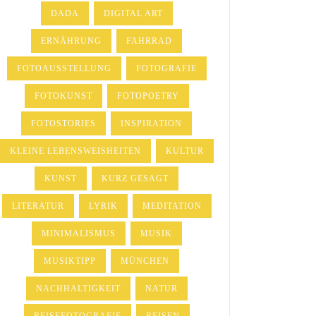
DADA
DIGITAL ART
ERNÄHRUNG
FAHRRAD
FOTOAUSSTELLUNG
FOTOGRAFIE
FOTOKUNST
FOTOPOETRY
FOTOSTORIES
INSPIRATION
KLEINE LEBENSWEISHEITEN
KULTUR
KUNST
KURZ GESAGT
LITERATUR
LYRIK
MEDITATION
MINIMALISMUS
MUSIK
MUSIKTIPP
MÜNCHEN
NACHHALTIGKEIT
NATUR