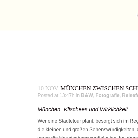
10 NOV.
MÜNCHEN ZWISCHEN SCHE
Posted at 13:47h
in
B&W
,
Fotografie
,
Reisef
München- Klischees und Wirklichkeit
Wer eine Städtetour plant, besorgt sich im Reg
MÜNCHEN ZWISCH
die kleinen und großen Sehenswürdigkeiten, d