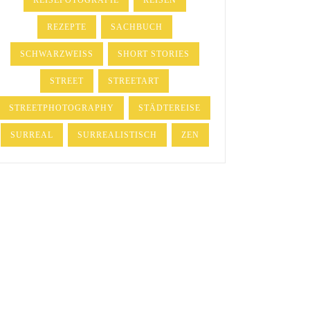
REISEFOTOGRAFIE
REISEN
REZEPTE
SACHBUCH
SCHWARZWEISS
SHORT STORIES
STREET
STREETART
STREETPHOTOGRAPHY
STÄDTEREISE
SURREAL
SURREALISTISCH
ZEN