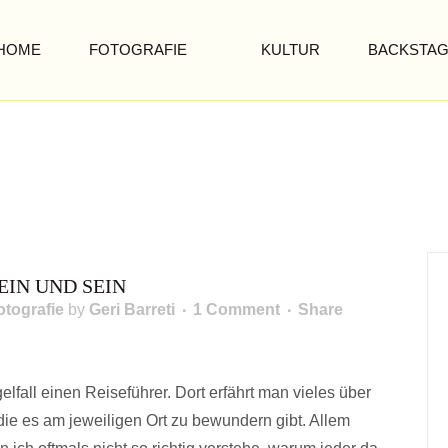
HOME
FOTOGRAFIE
KULTUR
BACKSTA
IN UND SEIN
otografie
by
Geri Barreti
1 Comment
Share
elfall einen Reiseführer. Dort erfährt man vieles über
EN SCHEIN UND SEIN
ie es am jeweiligen Ort zu bewundern gibt. Allem