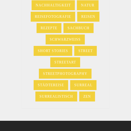
NACHHALTIGKEIT
NATUR
REISEFOTOGRAFIE
REISEN
REZEPTE
SACHBUCH
SCHWARZWEISS
SHORT STORIES
STREET
STREETART
STREETPHOTOGRAPHY
STÄDTEREISE
SURREAL
SURREALISTISCH
ZEN