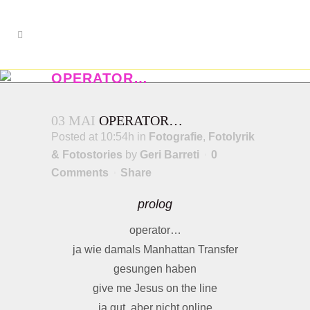
OPERATOR…
...give me Jesus on the line
03 MAI
OPERATOR…
Posted at 10:54h
in
Fotografie
,
Fotolyrik
& Fotostories
by
Geri Barreti
0
Comments
Share
prolog
operator…
ja wie damals Manhattan Transfer
gesungen haben
give me Jesus on the line
ja gut, aber nicht online