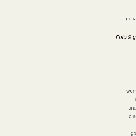
gen
Foto 9 
wer 
i
und
ei
ge