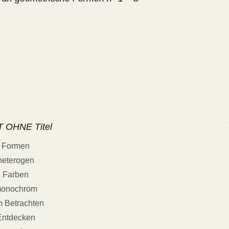
 OHNE Titel
Formen
heterogen
Farben
onochrom
 Betrachten
Entdecken