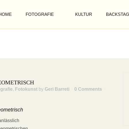
HOME
FOTOGRAFIE
KULTUR
BACKSTA
EOMETRISCH
EOMETRISCH
grafie
,
Fotokunst
by
Geri Barreti
0 Comments
ometrisch
anlässlich
geometrischen