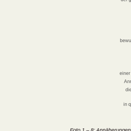
bewu
einer
An
di
in 
Foto 1 – 8: Annäherungen