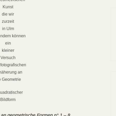
Kunst
die wir
zurzeit
in Ulm
ndern können
ein
kleiner
Versuch
 fotografischen
näherung an
e Geometrie
quadratischer
Bildform
 an geometrische Formen n° 1 – 8