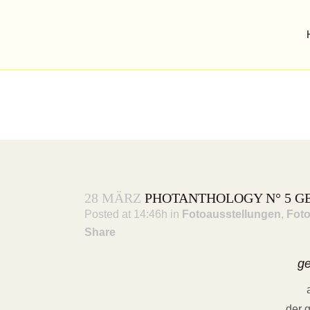
Blick über den Tellerrand
PHOTANTHOLOGY N° 5 G
Versuch einer fotografischen Annäherung...
28 MÄRZ
PHOTANTHOLOGY N° 5 G
Posted at 14:46h
in
Fotoausstellungen
,
Foto
Share
ge
der 