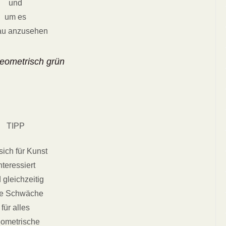
und
um es
au anzusehen
geometrisch grün
TIPP
sich für Kunst
nteressiert
 gleichzeitig
ne Schwäche
für alles
ometrische