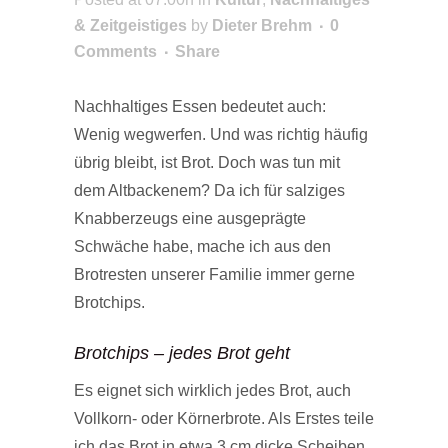
& Zeitgeistiges
by
Dieter Brehm
0
Comments
Share
Nachhaltiges Essen bedeutet auch:
Wenig wegwerfen. Und was richtig häufig
übrig bleibt, ist Brot. Doch was tun mit
dem Altbackenem? Da ich für salziges
Knabberzeugs eine ausgeprägte
Schwäche habe, mache ich aus den
Brotresten unserer Familie immer gerne
Brotchips.
Brotchips – jedes Brot geht
Es eignet sich wirklich jedes Brot, auch
Vollkorn- oder Körnerbrote. Als Erstes teile
ich das Brot in etwa 3 cm dicke Scheiben,