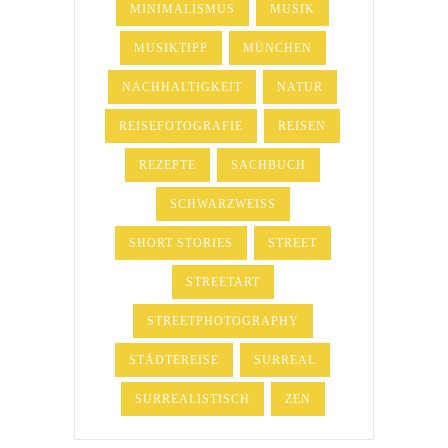
MINIMALISMUS
MUSIK
MUSIKTIPP
MÜNCHEN
NACHHALTIGKEIT
NATUR
REISEFOTOGRAFIE
REISEN
REZEPTE
SACHBUCH
SCHWARZWEISS
SHORT STORIES
STREET
STREETART
STREETPHOTOGRAPHY
STÄDTEREISE
SURREAL
SURREALISTISCH
ZEN