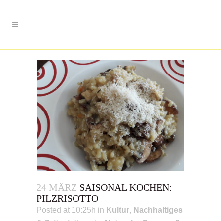
24 MÄRZ
SAISONAL KOCHEN:
PILZRISOTTO
Posted at 10:25h
in
Kultur
,
Nachhaltiges