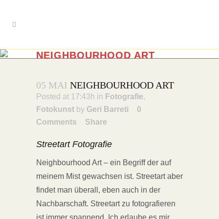
NEIGHBOURHOOD ART
Streetart Details
05 MAI
NEIGHBOURHOOD ART
Posted at 17:43h
in
Fotografie
,
Fotokunst
by
Geri Barreti
0
Comments
Share
Streetart Fotografie
Neighbourhood Art – ein Begriff der auf
meinem Mist gewachsen ist. Streetart aber
findet man überall, eben auch in der
Nachbarschaft. Streetart zu fotografieren
ist immer spannend. Ich erlaube es mir