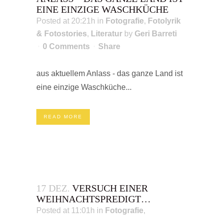
EINE EINZIGE WASCHKÜCHE
Posted at 20:21h
in
Fotografie
,
Fotolyrik
& Fotostories
,
Literatur
by
Geri Barreti
0 Comments
Share
aus aktuellem Anlass - das ganze Land ist
eine einzige Waschküche...
READ MORE
17 DEZ.
VERSUCH EINER
WEIHNACHTSPREDIGT…
Posted at 11:01h
in
Fotografie
,