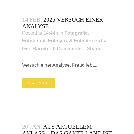
14 FEB.
2025 VERSUCH EINER
ANALYSE
Posted at 14:44h
in
Fotografie
,
Fotokunst
,
Fotolyrik & Fotostories
by
Geri Barreti
0 Comments
Share
Versuch einer Analyse. Freud lebt...
READ MORE
20 JAN.
AUS AKTUELLEM
ANLASS – DAS GANZE LAND IST