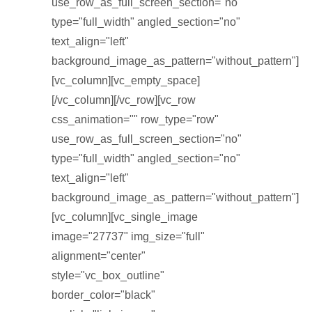
use_row_as_full_screen_section="no"
type="full_width" angled_section="no"
text_align="left"
background_image_as_pattern="without_pattern"]
[vc_column][vc_empty_space]
[/vc_column][/vc_row][vc_row
css_animation="" row_type="row"
use_row_as_full_screen_section="no"
type="full_width" angled_section="no"
text_align="left"
background_image_as_pattern="without_pattern"]
[vc_column][vc_single_image
image="27737" img_size="full"
alignment="center"
style="vc_box_outline"
border_color="black"