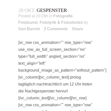
28 OKT.
GESPENSTER
Posted at 20:28h
in
Fotografie
,
Fotokunst
,
Fotolyrik & Fotostories
by
Geri Barreti
2 Comments
Share
[vc_row css_animation="" row_type="row"
use_row_as_full_screen_section="no"
type="full_width" angled_section="no"
text_align="left"
background_image_as_pattern="without_pattern"]
[vc_column][vc_column_text] prolog
tagtäglich nachtnächtlich um 12 Uhr treten
die Nachtgespenster hervur!
[/vc_column_text][/vc_column][/vc_row]
[vc_row css_animation="" row_type="row"