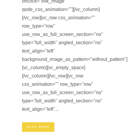
onclick="link_image"
qode_css_animation=""][/vc_column]
[/vc_row][vc_row css_animation=""
row_type="row"
use_row_as_full_screen_section="no"
type="full_width" angled_section="no"
text_align="left"
background_image_as_pattern="without_pattern"]
[vc_column][vc_empty_space]
[/vc_column][/vc_row][vc_row
css_animation="" row_type="row"
use_row_as_full_screen_section="no"
type="full_width" angled_section="no"
text_align="left"...
READ MORE