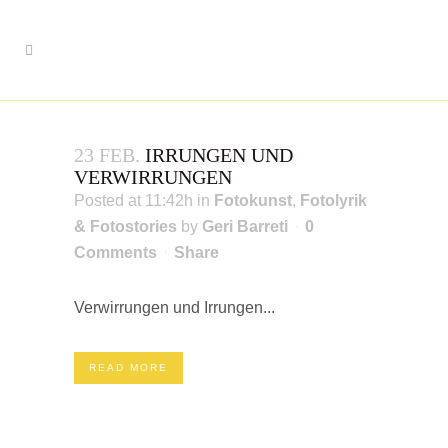
23 FEB.
IRRUNGEN UND
VERWIRRUNGEN
Posted at 11:42h
in
Fotokunst
,
Fotolyrik
& Fotostories
by
Geri Barreti
0
Comments
Share
Verwirrungen und Irrungen...
READ MORE