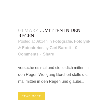
04 MÄRZ
…MITTEN IN DEN
REGEN…
Posted at 09:14h
in
Fotografie
,
Fotolyrik
& Fotostories
by
Geri Barreti
0
Comments
Share
versuche es mal und stelle dich mitten in
den Regen Wolfgang Borchert stelle dich
mal mitten in den Regen und glaube...
READ MORE