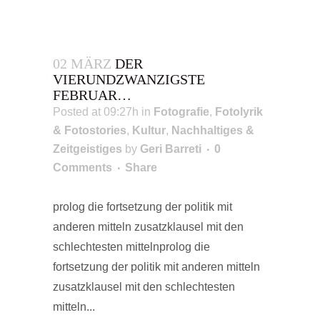
02 MÄRZ
DER
VIERUNDZWANZIGSTE
FEBRUAR…
Posted at 09:27h
in
Fotografie
,
Fotolyrik
& Fotostories
,
Kultur
,
Nachhaltiges &
Zeitgeistiges
by
Geri Barreti
0
Comments
Share
prolog die fortsetzung der politik mit
anderen mitteln zusatzklausel mit den
schlechtesten mittelnprolog die
fortsetzung der politik mit anderen mitteln
zusatzklausel mit den schlechtesten
mitteln...