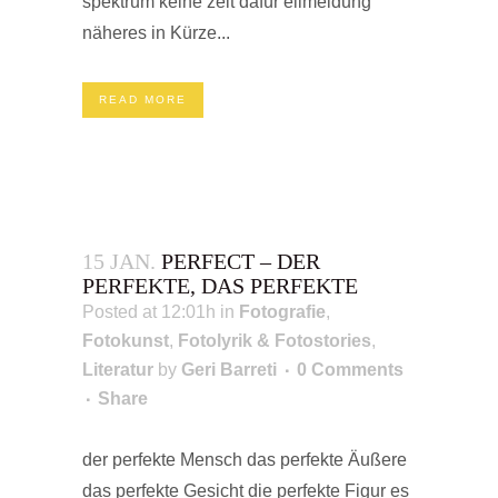
spektrum keine zeit dafür eilmeldung
näheres in Kürze...
READ MORE
15 JAN.
PERFECT – DER
PERFEKTE, DAS PERFEKTE
Posted at 12:01h
in
Fotografie
,
Fotokunst
,
Fotolyrik & Fotostories
,
Literatur
by
Geri Barreti
0 Comments
Share
der perfekte Mensch das perfekte Äußere
das perfekte Gesicht die perfekte Figur es