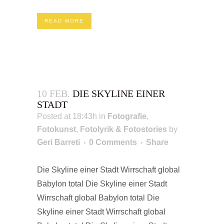
READ MORE
10 FEB.
DIE SKYLINE EINER
STADT
Posted at 18:43h
in
Fotografie
,
Fotokunst
,
Fotolyrik & Fotostories
by
Geri Barreti
0 Comments
Share
Die Skyline einer Stadt Wirrschaft global
Babylon total Die Skyline einer Stadt
Wirrschaft global Babylon total Die
Skyline einer Stadt Wirrschaft global