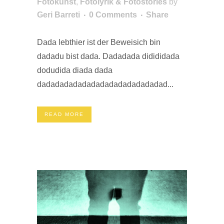
Fotokunst
,
Fotolyrik & Fotostories
by
Geri Barreti
0 Comments
Share
Dada lebthier ist der Beweisich bin
dadadu bist dada. Dadadada didididada
dodudida diada dada
dadadadadadadadadadadadadadad...
READ MORE