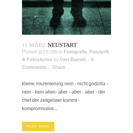
11 MÄRZ
NEUSTART
Posted at 18:29h
in
Fotografie
,
Fotolyrik
& Fotostories
by
Geri Barreti
0
Comments
Share
kleine inszenierung nein - nicht godzilla -
nein - kein alien- aber - aber - aber - der
chef der zeitgeister kommt -
kompromisslos...
READ MORE