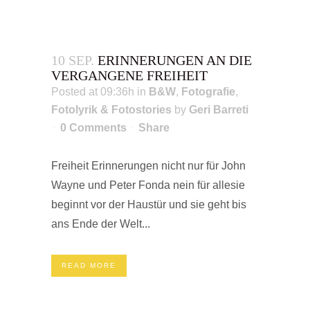
10 SEP.
ERINNERUNGEN AN DIE
VERGANGENE FREIHEIT
Posted at 09:36h
in
B&W
,
Fotografie
,
Fotolyrik & Fotostories
by
Geri Barreti
0 Comments
Share
Freiheit Erinnerungen nicht nur für John
Wayne und Peter Fonda nein für allesie
beginnt vor der Haustür und sie geht bis
ans Ende der Welt...
READ MORE