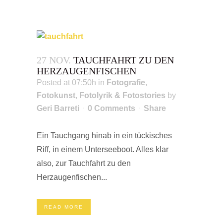
27 NOV.
TAUCHFAHRT ZU DEN
HERZAUGENFISCHEN
Posted at 07:50h
in
Fotografie
,
Fotokunst
,
Fotolyrik & Fotostories
by
Geri Barreti
0 Comments
Share
Ein Tauchgang hinab in ein tückisches
Riff, in einem Unterseeboot. Alles klar
also, zur Tauchfahrt zu den
Herzaugenfischen...
READ MORE