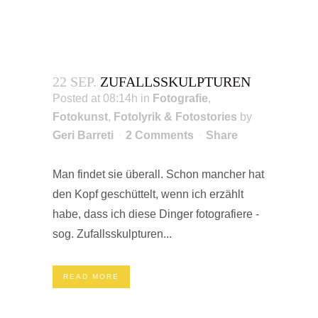
22 SEP.
ZUFALLSSKULPTUREN
Posted at 08:14h
in
Fotografie
,
Fotokunst
,
Fotolyrik & Fotostories
by
Geri Barreti
2 Comments
Share
Man findet sie überall. Schon mancher hat
den Kopf geschüttelt, wenn ich erzählt
habe, dass ich diese Dinger fotografiere -
sog. Zufallsskulpturen...
READ MORE