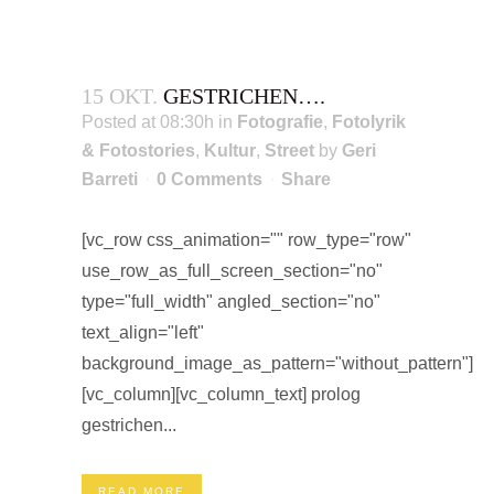
15 OKT.
GESTRICHEN….
Posted at 08:30h
in
Fotografie
,
Fotolyrik
& Fotostories
,
Kultur
,
Street
by
Geri
Barreti
0 Comments
Share
[vc_row css_animation="" row_type="row"
use_row_as_full_screen_section="no"
type="full_width" angled_section="no"
text_align="left"
background_image_as_pattern="without_pattern"]
[vc_column][vc_column_text] prolog
gestrichen...
READ MORE