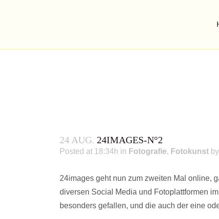
24 AUG.
24IMAGES-N°2
Posted at 18:34h
in
Fotografie
,
Fotokunst
b
24images geht nun zum zweiten Mal online, gan
24IMAGES-N°2
diversen Social Media und Fotoplattformen im 
besonders gefallen, und die auch der eine oder 
...best of social media