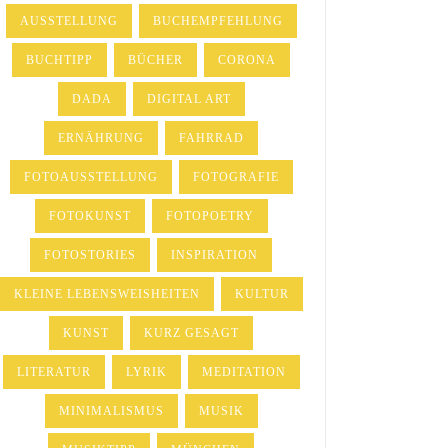
AUSSTELLUNG
BUCHEMPFEHLUNG
BUCHTIPP
BÜCHER
CORONA
DADA
DIGITAL ART
ERNÄHRUNG
FAHRRAD
FOTOAUSSTELLUNG
FOTOGRAFIE
FOTOKUNST
FOTOPOETRY
FOTOSTORIES
INSPIRATION
KLEINE LEBENSWEISHEITEN
KULTUR
KUNST
KURZ GESAGT
LITERATUR
LYRIK
MEDITATION
MINIMALISMUS
MUSIK