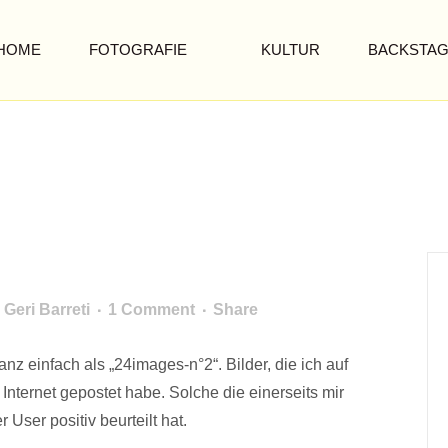
HOME
FOTOGRAFIE
KULTUR
BACKSTA
y
Geri Barreti
1 Comment
Share
z einfach als „24images-n°2“. Bilder, die ich auf
Internet gepostet habe. Solche die einerseits mir
User positiv beurteilt hat.