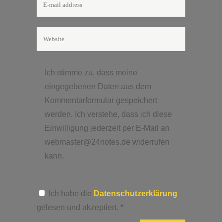
Ich stimme zu, dass meine
eingegebenen Daten aus dem
Kommentarformular gespeichert
werden. Ich verstehe, dass ich diese
Einwilligung jederzeit per E-Mail an
webmaster@24notes.de widerrufen
kann.
Ich habe die
Datenschutzerklärung
gelesen und akzeptiert.
*