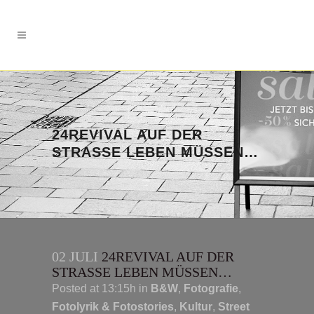
24REVIVAL AUF DER
STRASSE LEBEN MÜSSEN…
02 JULI
24REVIVAL AUF DER
STRASSE LEBEN MÜSSEN…
Posted at 13:15h
in
B&W
,
Fotografie
,
Fotolyrik & Fotostories
,
Kultur
,
Street