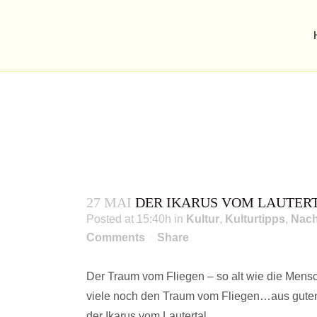
Kulturtipp
DER IKARUS VOM LAUTE
eine Ausstellung in der Villa Stuck München..
27 MAI
DER IKARUS VOM LAUTER
Posted at 15:40h
in
Kultur
,
Kulturtipps
,
Nach
Comments
Share
Der Traum vom Fliegen – so alt wie die Mens
viele noch den Traum vom Fliegen…aus guten
der Ikarus vom Lautertal…