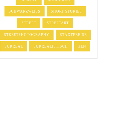
SCHWARZWEISS
SHORT STORIES
STREET
STREETART
STREETPHOTOGRAPHY
STÄDTEREISE
SURREAL
SURREALISTISCH
ZEN