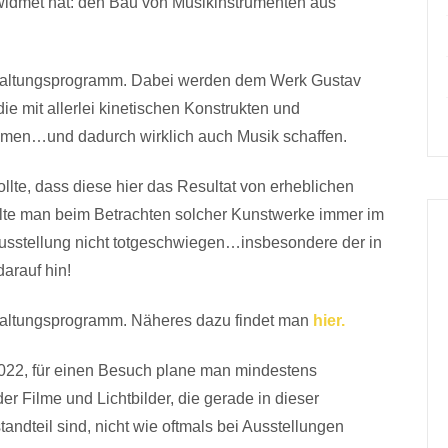
ewidmet hat: den Bau von Musikinstrumenten aus
nstaltungsprogramm. Dabei werden dem Werk Gustav
e mit allerlei kinetischen Konstrukten und
en…und dadurch wirklich auch Musik schaffen.
te, dass diese hier das Resultat von erheblichen
llte man beim Betrachten solcher Kunstwerke immer im
usstellung nicht totgeschwiegen…insbesondere der in
darauf hin!
nstaltungsprogramm. Näheres dazu findet man
hier.
2022, für einen Besuch plane man mindestens
r Filme und Lichtbilder, die gerade in dieser
andteil sind, nicht wie oftmals bei Ausstellungen