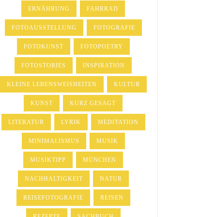
ERNÄHRUNG
FAHRRAD
FOTOAUSSTELLUNG
FOTOGRAFIE
FOTOKUNST
FOTOPOETRY
FOTOSTORIES
INSPIRATION
KLEINE LEBENSWEISHEITEN
KULTUR
KUNST
KURZ GESAGT
LITERATUR
LYRIK
MEDITATION
MINIMALISMUS
MUSIK
MUSIKTIPP
MÜNCHEN
NACHHALTIGKEIT
NATUR
REISEFOTOGRAFIE
REISEN
REZEPTE
SACHBUCH