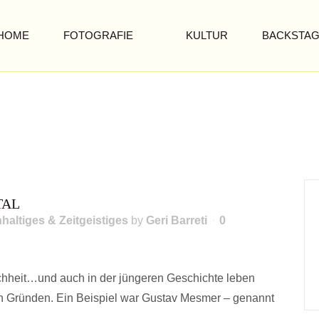
HOME
FOTOGRAFIE
KULTUR
BACKSTA
RTAL
.über einen genialen Außenseiter
TAL
haltiges & Zeitgeistiges
by
Geri Barreti
0
chheit…und auch in der jüngeren Geschichte leben
 Gründen. Ein Beispiel war Gustav Mesmer – genannt