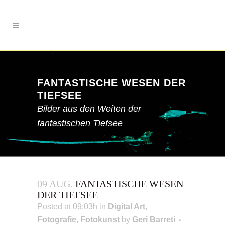
FANTASTISCHE WESEN DER
TIEFSEE
Bilder aus den Weiten der
fantastischen Tiefsee
09 AUG.
FANTASTISCHE WESEN
DER TIEFSEE
Posted at 09:03h
in
Digital Art
,
Fotografie
,
Fotokunst
by
Geri Barreti