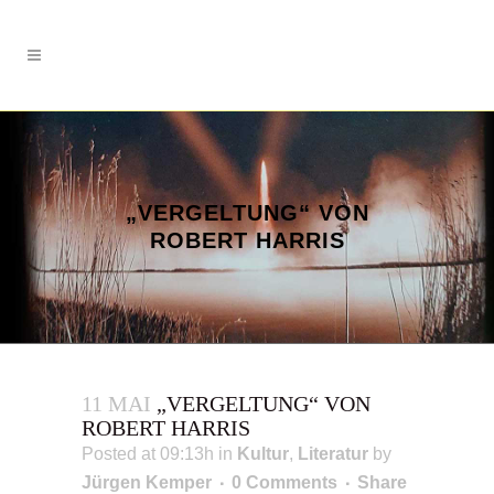
„VERGELTUNG“ VON
ROBERT HARRIS
11 MAI
„VERGELTUNG“ VON
ROBERT HARRIS
Posted at 09:13h
in
Kultur
,
Literatur
by
Jürgen Kemper
0 Comments
Share