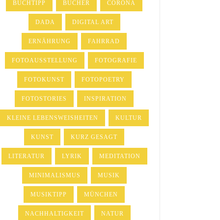
BUCHTIPP
BÜCHER
CORONA
DADA
DIGITAL ART
ERNÄHRUNG
FAHRRAD
FOTOAUSSTELLUNG
FOTOGRAFIE
FOTOKUNST
FOTOPOETRY
FOTOSTORIES
INSPIRATION
KLEINE LEBENSWEISHEITEN
KULTUR
KUNST
KURZ GESAGT
LITERATUR
LYRIK
MEDITATION
MINIMALISMUS
MUSIK
MUSIKTIPP
MÜNCHEN
NACHHALTIGKEIT
NATUR