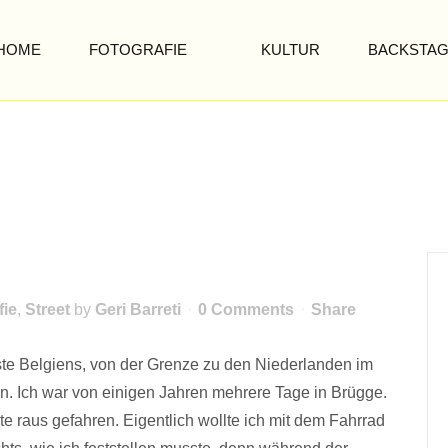
HOME
FOTOGRAFIE
KULTUR
BACKSTA
KUST
an der belgischen Küste. Fotoserie
fie
,
Street
by
Geri Barreti
0 Comments
Share
Küste Belgiens, von der Grenze zu den Niederlanden im
n. Ich war von einigen Jahren mehrere Tage in Brügge.
te raus gefahren. Eigentlich wollte ich mit dem Fahrrad