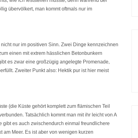
hts, wie ich feststellen musste, denn während der
ig übervölkert, man kommt oftmals nur im
 nicht nur im positiven Sinn. Zwei Dinge kennzeichnen
 zum einen mit extrem hässlichen Betonbunkern
ibt es zwar eine großzügig angelegte Promenade,
füllt. Zweiter Punkt also: Hektik pur ist hier meist
ste (die Küste gehört komplett zum flämischen Teil
 verbunden. Tatsächlich kommt man mit ihr leicht von A
 gibt es auch zwischendurch einmal freundlichere
ekt am Meer. Es ist aber von wenigen kurzen