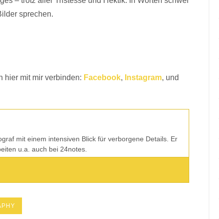
ges – trotz aller Tristesse und Hektik. In Worten schwer
Bilder sprechen.
 hier mit mir verbinden:
Facebook
,
Instagram
, und
tograf mit einem intensiven Blick für verborgene Details. Er
rbeiten u.a. auch bei 24notes.
APHY