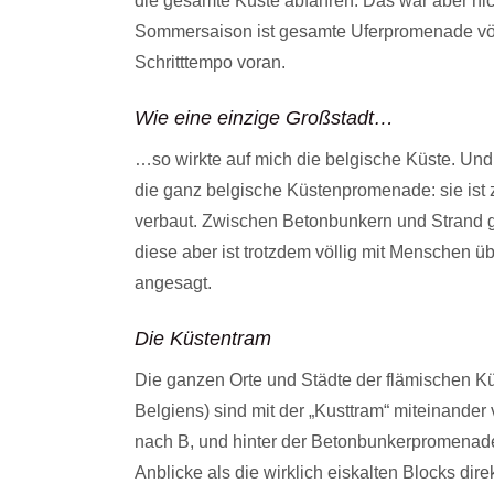
die gesamte Küste abfahren. Das war aber nic
Sommersaison ist gesamte Uferpromenade völl
Schritttempo voran.
Wie eine einzige Großstadt…
…so wirkte auf mich die belgische Küste. Und
die ganz belgische Küstenpromenade: sie ist
verbaut. Zwischen Betonbunkern und Strand g
diese aber ist trotzdem völlig mit Menschen über
angesagt.
Die Küstentram
Die ganzen Orte und Städte der flämischen Kü
Belgiens) sind mit der „Kusttram“ miteinander
nach B, und hinter der Betonbunkerpromenade
Anblicke als die wirklich eiskalten Blocks dir