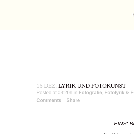
LYRIK UND FOTO
Poesie ohne Bilder -Poesie und Fotograf
16 DEZ.
LYRIK UND FOTOKUNST
Posted at 08:20h
in
Fotografie
,
Fotolyrik & F
Comments
Share
EINS: B