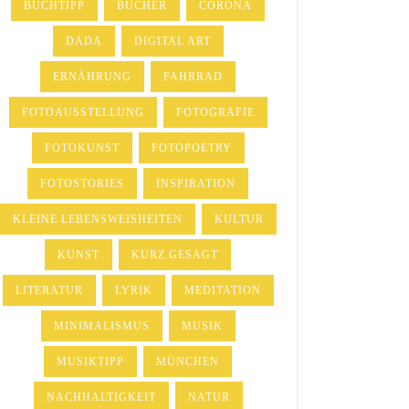
BUCHTIPP
BÜCHER
CORONA
DADA
DIGITAL ART
ERNÄHRUNG
FAHRRAD
FOTOAUSSTELLUNG
FOTOGRAFIE
FOTOKUNST
FOTOPOETRY
FOTOSTORIES
INSPIRATION
KLEINE LEBENSWEISHEITEN
KULTUR
KUNST
KURZ GESAGT
LITERATUR
LYRIK
MEDITATION
MINIMALISMUS
MUSIK
MUSIKTIPP
MÜNCHEN
NACHHALTIGKEIT
NATUR