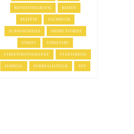
REISEFOTOGRAFIE
REISEN
REZEPTE
SACHBUCH
SCHWARZWEISS
SHORT STORIES
STREET
STREETART
STREETPHOTOGRAPHY
STÄDTEREISE
SURREAL
SURREALISTISCH
ZEN