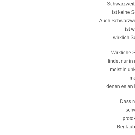
Schwarzweißm
ist keine
Auch Schwarzwei
ist 
wirklich 
Wirkliche 
findet nur i
meist in un
me
denen es an 
Dass m
schw
protok
Beglaub