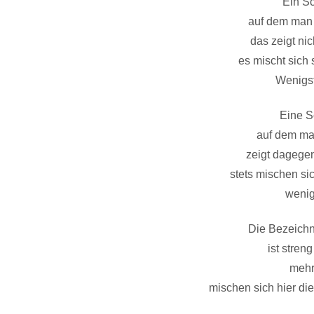
Ein S
auf dem man 
das zeigt ni
es mischt sich 
Wenigs
Eine S
auf dem man
zeigt dagegen
stets mischen si
wenig
Die Bezeich
ist stre
mehr
mischen sich hier di