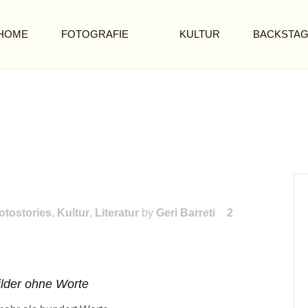
HOME
FOTOGRAFIE
KULTUR
BACKSTA
KUNST
ie
otostories
,
Kultur
,
Literatur
by
Geri Barreti
2
ilder ohne Worte