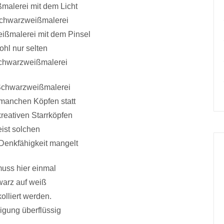
alerei mit dem Licht
 Schwarzweißmalerei
ßmalerei mit dem Pinsel
wohl nur selten
Schwarzweißmalerei
Schwarzweißmalerei
n manchen Köpfen statt
kreativen Starrköpfen
ist solchen
Denkfähigkeit mangelt
uss hier einmal
arz auf weiß
olliert werden.
igung überflüssig