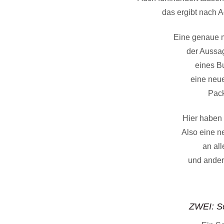
das ergibt nach 
Eine genaue 
der Aussag
eines B
eine neu
Pack
Hier haben w
Also eine n
an al
und ander
ZWEI: S