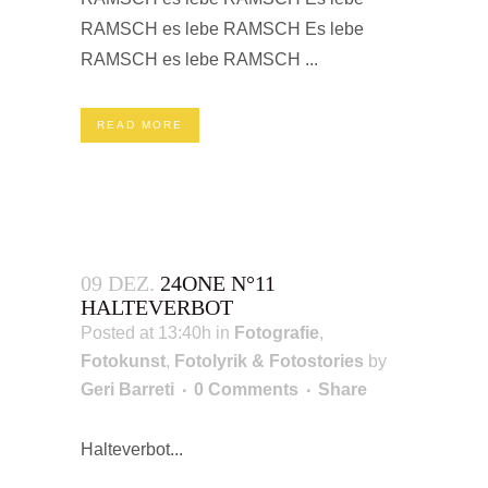
RAMSCH es lebe RAMSCH Es lebe
RAMSCH es lebe RAMSCH ...
READ MORE
09 DEZ.
24ONE N°11
HALTEVERBOT
Posted at 13:40h
in
Fotografie
,
Fotokunst
,
Fotolyrik & Fotostories
by
Geri Barreti
0 Comments
Share
Halteverbot...