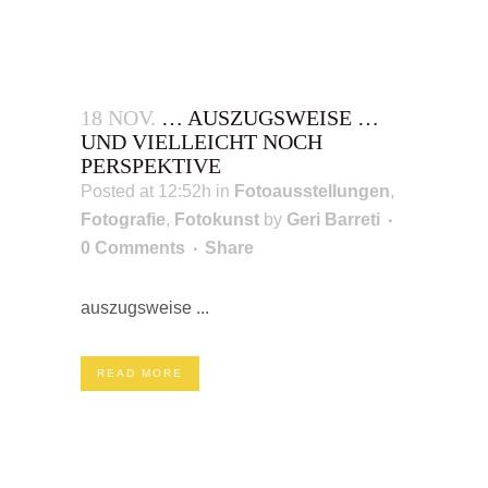
18 NOV.
… AUSZUGSWEISE …
UND VIELLEICHT NOCH
PERSPEKTIVE
Posted at 12:52h
in
Fotoausstellungen
,
Fotografie
,
Fotokunst
by
Geri Barreti
0 Comments
Share
auszugsweise ...
READ MORE