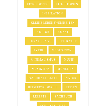
FOTOPOETRY
FOTOSTORIES
INSPIRATION
KLEINE LEBENSWEISHEITEN
KULTUR
KUNST
KURZ GESAGT
LITERATUR
LYRIK
MEDITATION
MINIMALISMUS
MUSIK
MUSIKTIPP
MÜNCHEN
NACHHALTIGKEIT
NATUR
REISEFOTOGRAFIE
REISEN
REZEPTE
SACHBUCH
SCHWARZWEISS