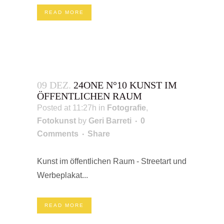
READ MORE
09 DEZ.
24ONE N°10 KUNST IM
ÖFFENTLICHEN RAUM
Posted at 11:27h
in
Fotografie
,
Fotokunst
by
Geri Barreti
0
Comments
Share
Kunst im öffentlichen Raum - Streetart und
Werbeplakat...
READ MORE