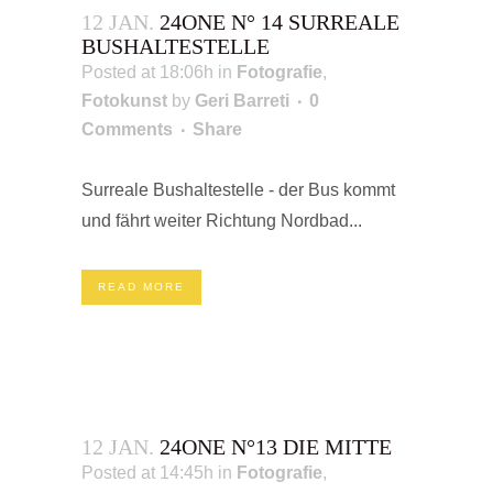
12 JAN.
24ONE N° 14 SURREALE
BUSHALTESTELLE
Posted at 18:06h
in
Fotografie
,
Fotokunst
by
Geri Barreti
0
Comments
Share
Surreale Bushaltestelle - der Bus kommt
und fährt weiter Richtung Nordbad...
READ MORE
12 JAN.
24ONE N°13 DIE MITTE
Posted at 14:45h
in
Fotografie
,