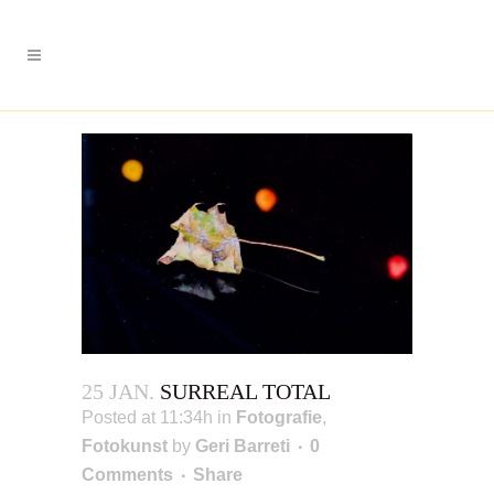
25 JAN.
SURREAL TOTAL
Posted at 11:34h
in
Fotografie
,
Fotokunst
by
Geri Barreti
0
Comments
Share