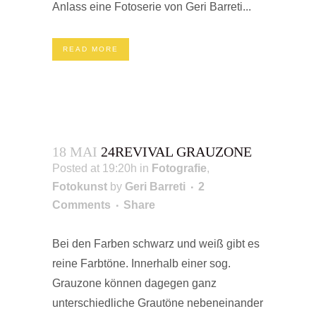
Anlass eine Fotoserie von Geri Barreti...
READ MORE
18 MAI
24REVIVAL GRAUZONE
Posted at 19:20h
in
Fotografie
,
Fotokunst
by
Geri Barreti
2
Comments
Share
Bei den Farben schwarz und weiß gibt es
reine Farbtöne. Innerhalb einer sog.
Grauzone können dagegen ganz
unterschiedliche Grautöne nebeneinander