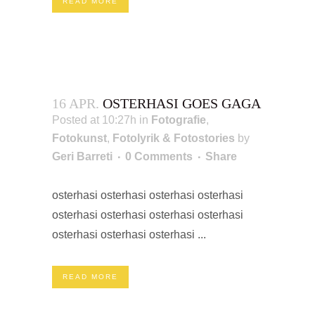
READ MORE
16 APR.
OSTERHASI GOES GAGA
Posted at 10:27h
in
Fotografie
,
Fotokunst
,
Fotolyrik & Fotostories
by
Geri Barreti
0 Comments
Share
osterhasi osterhasi osterhasi osterhasi
osterhasi osterhasi osterhasi osterhasi
osterhasi osterhasi osterhasi ...
READ MORE