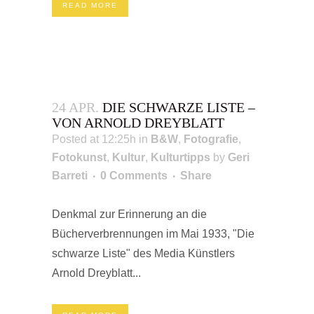
READ MORE
24 APR.
DIE SCHWARZE LISTE –
VON ARNOLD DREYBLATT
Posted at 12:25h
in
B&W
,
Fotografie
,
Fotokunst
,
Kultur
,
Kulturtipps
by
Geri
Barreti
0 Comments
Share
Denkmal zur Erinnerung an die
Bücherverbrennungen im Mai 1933, "Die
schwarze Liste" des Media Künstlers
Arnold Dreyblatt...