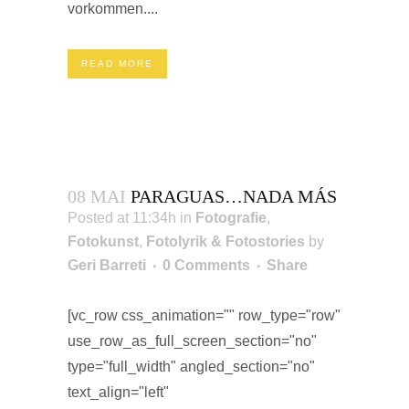
vorkommen....
READ MORE
08 MAI
PARAGUAS…NADA MÁS
Posted at 11:34h
in
Fotografie
,
Fotokunst
,
Fotolyrik & Fotostories
by
Geri Barreti
0 Comments
Share
[vc_row css_animation="" row_type="row"
use_row_as_full_screen_section="no"
type="full_width" angled_section="no"
text_align="left"