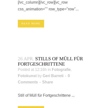
[/vc_column][/vc_row][vc_row
css_animation="" row_type="row"...
READ MORE
26 APR.
STILLS OF MÜLL FÜR
FORTGESCHRITTENE
Posted at 12:16h
in
Fotografie
,
Fotokunst
by
Geri Barreti
0
Comments
Share
Still of Müll für Fortgeschrittene ...