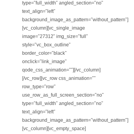
type="full_width" angled_section="no"
text_align="left"
background_image_as_pattern="without_pattern"]
[vc_column][vc_single_image
image="27312" img_size="full"
style="vc_box_outline"
border_color="black"
onclick="link_image"
qode_css_animation=""][/vc_column]
[/vc_row][vc_row css_animation=""
row_type="row"
use_row_as_full_screen_section="no"
type="full_width" angled_section="no"
text_align="left"
background_image_as_pattern="without_pattern"]
[vc_column][vc_empty_space]