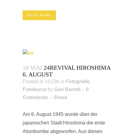
READ MORE
18 MAI
24REVIVAL HIROSHIMA
6. AUGUST
Posted at 19:23h
in
Fotografie
,
Fotokunst
by
Geri Barreti
0
Comments
Share
Am 6. August 1945 wurde über der
japanischen Stadt Hiroshima die erste
Atombombe abgeworfen. Aus diesen