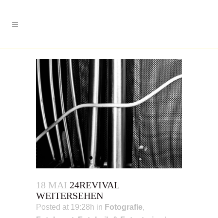
18 MAI
24REVIVAL
WEITERSEHEN
Posted at 19:28h
in
Fotografie
,