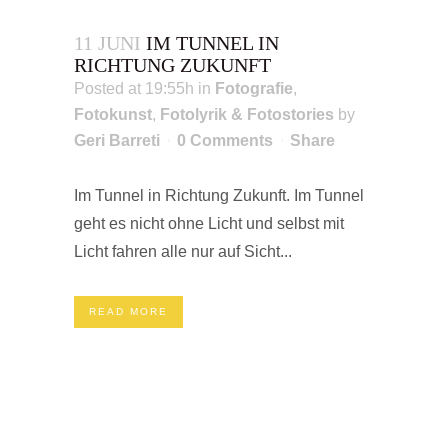
11 JUNI
IM TUNNEL IN
RICHTUNG ZUKUNFT
Posted at 19:55h
in
Fotografie
,
Fotokunst
,
Fotolyrik & Fotostories
by
Geri Barreti
0 Comments
Share
Im Tunnel in Richtung Zukunft. Im Tunnel
geht es nicht ohne Licht und selbst mit
Licht fahren alle nur auf Sicht...
READ MORE