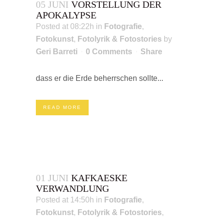
05 JUNI
VORSTELLUNG DER
APOKALYPSE
Posted at 08:22h
in
Fotografie
,
Fotokunst
,
Fotolyrik & Fotostories
by
Geri Barreti
0 Comments
Share
dass er die Erde beherrschen sollte...
READ MORE
01 JUNI
KAFKAESKE
VERWANDLUNG
Posted at 14:50h
in
Fotografie
,
Fotokunst
,
Fotolyrik & Fotostories
,