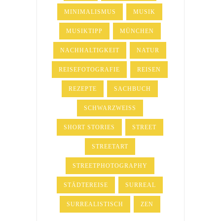
MINIMALISMUS
MUSIK
MUSIKTIPP
MÜNCHEN
NACHHALTIGKEIT
NATUR
REISEFOTOGRAFIE
REISEN
REZEPTE
SACHBUCH
SCHWARZWEISS
SHORT STORIES
STREET
STREETART
STREETPHOTOGRAPHY
STÄDTEREISE
SURREAL
SURREALISTISCH
ZEN