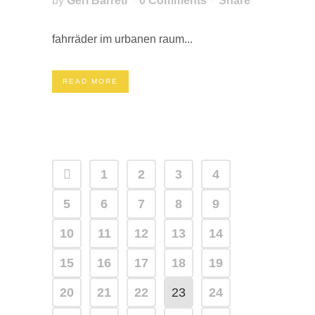
by
Geri Barreti
0 Comments
Share
fahrräder im urbanen raum...
READ MORE
1
2
3
4
5
6
7
8
9
10
11
12
13
14
15
16
17
18
19
20
21
22
23
24