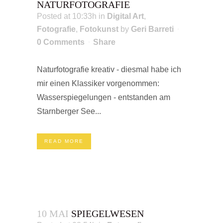
NATURFOTOGRAFIE
Posted at 10:33h
in
Digital Art
,
Fotografie
,
Fotokunst
by
Geri Barreti
0 Comments
Share
Naturfotografie kreativ - diesmal habe ich
mir einen Klassiker vorgenommen:
Wasserspiegelungen - entstanden am
Starnberger See...
READ MORE
10 MAI
SPIEGELWESEN