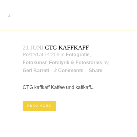
21 JUNI
CTG KAFFKAFF
Posted at 14:20h
in
Fotografie
,
Fotokunst
,
Fotolyrik & Fotostories
by
Geri Barreti
2 Comments
Share
CTG kaffkaff Kaffee und kaffkaff...
READ MORE