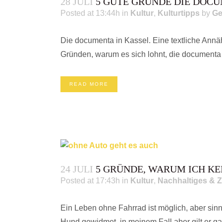
28 JULI
5 GUTE GRÜNDE DIE DOCU
Posted at 13:44h
in
Kultur
,
Kulturtipps
by
Ge
Die documenta in Kassel. Eine textliche Annä
Gründen, warum es sich lohnt, die documenta 
READ MORE
24 JULI
5 GRÜNDE, WARUM ICH K
Posted at 17:43h
in
Kultur
,
Nachhaltiges & Z
Ein Leben ohne Fahrrad ist möglich, aber sinn
Hund gewidmet, in meinem Fall aber gilt er ga