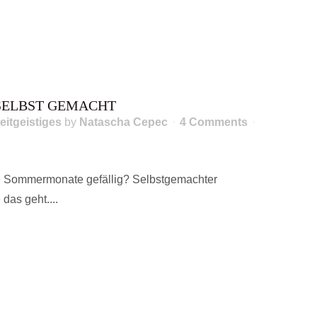
SELBST GEMACHT
eitgeistiges
by
Natascha Cepec
4 Comments
die Sommermonate gefällig? Selbstgemachter
 das geht....