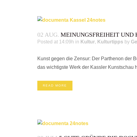
02 AUG.
MEINUNGSFREIHEIT UND 
Posted at 14:09h
in
Kultur
,
Kulturtipps
by
Ge
Kunst gegen die Zensur: Der Parthenon der B
das wichtigste Werk der Kassler Kunstschau ha
READ MORE