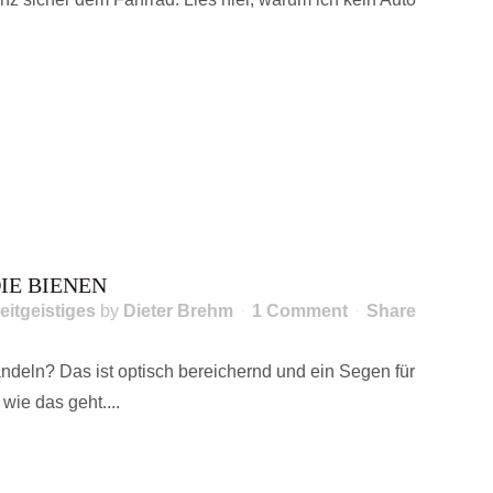
IE BIENEN
eitgeistiges
by
Dieter Brehm
1 Comment
Share
eln? Das ist optisch bereichernd und ein Segen für
wie das geht....