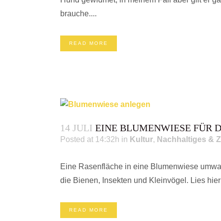
brauche....
READ MORE
14 JULI
EINE BLUMENWIESE FÜR D
Posted at 14:32h
in
Kultur
,
Nachhaltiges & Z
Eine Rasenfläche in eine Blumenwiese umwand
die Bienen, Insekten und Kleinvögel. Lies hier 
READ MORE