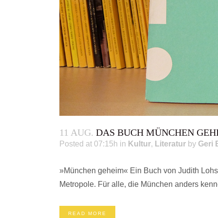
11 AUG.
DAS BUCH MÜNCHEN GEH
Posted at 07:15h
in
Kultur
,
Literatur
by
Geri 
»München geheim« Ein Buch von Judith Lohse z
Metropole. Für alle, die München anders kenn
READ MORE