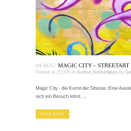
04 AUG.
MAGIC CITY – STREETART
Posted at 15:37h
in
Kultur
,
Kulturtipps
by
Ge
Magic City - die Kunst der Strasse. Eine Aus
sich ein Besuch lohnt. ...
READ MORE