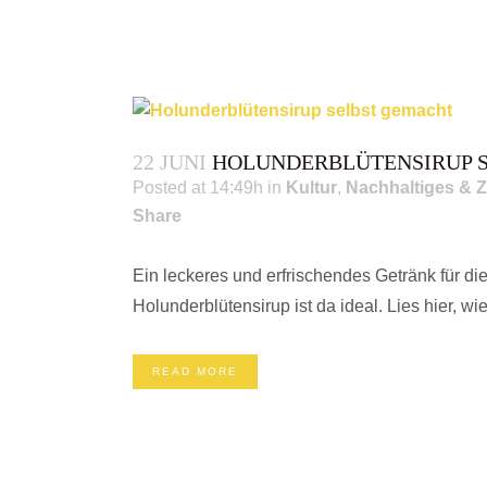
22 JUNI
HOLUNDERBLÜTENSIRUP 
Posted at 14:49h
in
Kultur
,
Nachhaltiges & Z
Share
Ein leckeres und erfrischendes Getränk für 
Holunderblütensirup ist da ideal. Lies hier, wie
READ MORE