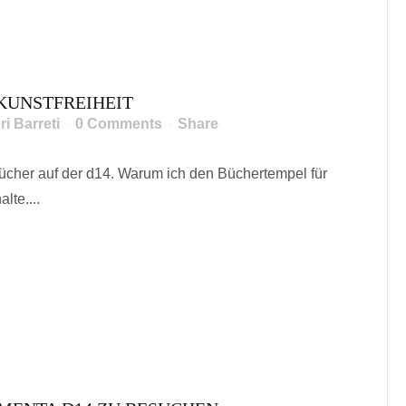
KUNSTFREIHEIT
ri Barreti
0 Comments
Share
ücher auf der d14. Warum ich den Büchertempel für
lte....