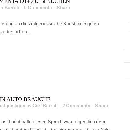
MENTA D14 ZU BESUCHEN
ri Barreti
0 Comments
Share
herung an die zeitgenössische Kunst mit 5 guten
zu besuchen....
EIN AUTO BRAUCHE
eitgeistiges
by
Geri Barreti
2 Comments
Share
los. Loriot hatte diesen Spruch zwar eigentlich dem
nz sicher dem Fahrrad. Lies hier, warum ich kein Auto