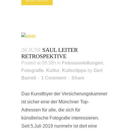
READ MORE
26 JUNI
SAUL LEITER
RETROSPEKTIVE
Posted at 08:38h
in
Fotoausstellungen
,
Fotografie
,
Kultur
,
Kulturtipps
by
Geri
Barreti
1 Comment
Share
Das Kunstfoyer der Versicherungskammer
ist sicher eine der Münchner Top-
Adressen für alle, die sich für
künstlerische Fotografie interessieren.
Seit 5.Juli 2019 nunmehr ist dort eine