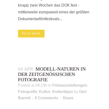
knapp zwei Wochen das DOK.fest -
mittlerweile europaweit eines der größten
Dokumentarfilmfestivals...
READ MORE
04 APR.
MODELL-NATUREN IN
DER ZEITGENÖSSISCHEN
FOTOGRAFIE
Posted at 09:19h
in
Fotoausstellungen
,
Fotografie
,
Kultur
,
Kulturtipps
by
Geri
Barreti
0 Comments
Share