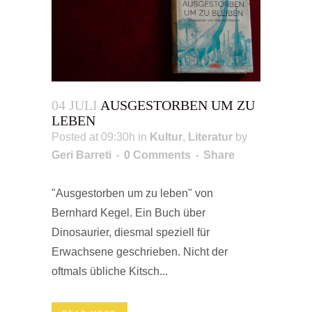
04 JULI
AUSGESTORBEN UM ZU
LEBEN
Posted at 09:30h
in
Kultur
,
Literatur
by
Geri Barreti
0 Comments
Share
"Ausgestorben um zu leben" von
Bernhard Kegel. Ein Buch über
Dinosaurier, diesmal speziell für
Erwachsene geschrieben. Nicht der
oftmals übliche Kitsch...