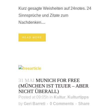
Kurz gesagte Weisheiten auf 24notes. 24
Sinnsprüche und Zitate zum
Nachdenken....
READ MORE
31 MAI
MUNICH FOR FREE
(MÜNCHEN IST TEUER – ABER
NICHT ÜBERALL)
Posted at 09:05h
in
Kultur
,
Kulturtipps
by
Geri Barreti
0 Comments
Share