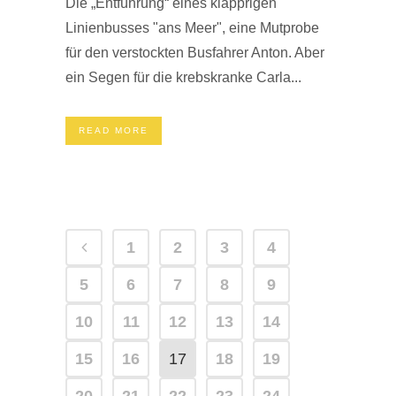
Die „Entführung“ eines klapprigen
Linienbusses "ans Meer", eine Mutprobe
für den verstockten Busfahrer Anton. Aber
ein Segen für die krebskranke Carla...
READ MORE
1
2
3
4
5
6
7
8
9
10
11
12
13
14
15
16
17
18
19