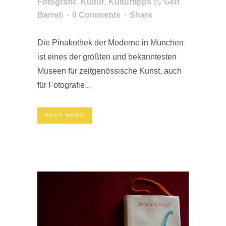
Fotografie
,
Kultur
,
Kulturtipps
by
Geri
Barreti
0 Comments
Share
Die Pinakothek der Moderne in München
ist eines der größten und bekanntesten
Museen für zeitgenössische Kunst, auch
für Fotografie...
READ MORE