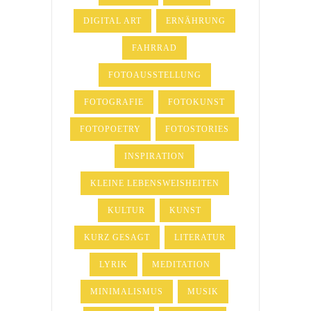
DIGITAL ART
ERNÄHRUNG
FAHRRAD
FOTOAUSSTELLUNG
FOTOGRAFIE
FOTOKUNST
FOTOPOETRY
FOTOSTORIES
INSPIRATION
KLEINE LEBENSWEISHEITEN
KULTUR
KUNST
KURZ GESAGT
LITERATUR
LYRIK
MEDITATION
MINIMALISMUS
MUSIK