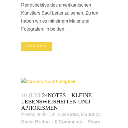
Retrospektive des amerikanischen
Künstlers Saul Leiter zu sehen. Zu tun
haben wir es mit einem Maler und
Fotografen, in beiden...
READ MORE
10 JUNI
24NOTES – KLEINE
LEBENSWEISHEITEN UND
APHORISMEN
Posted at 09:15h
in
24notes
,
Kultur
by
Dieter Brehm
0 Comments
Share