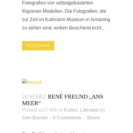
Fotografien von selbstgebastelten
filigranen Modellen. Die Fotografien, die
zur Zeit im Kallmann Museum in Ismaning
zu sehen sind, wirken täuschend echt...
READ MORE
26 MÄRZ
RENÉ FREUND „ANS
MEER“
Posted at 07:40h
in
Kultur
,
Literatur
by
Geri Barreti
0 Comments
Share