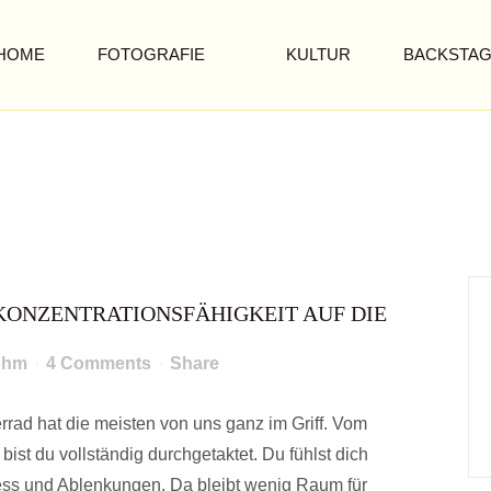
HOME
FOTOGRAFIE
KULTUR
BACKSTA
 DEINER KONZENTRATIO
IE SPRÜNGE HELFEN KA
KONZENTRATIONSFÄHIGKEIT AUF DIE
ehm
4 Comments
Share
terrad hat die meisten von uns ganz im Griff. Vom
st du vollständig durchgetaktet. Du fühlst dich
tress und Ablenkungen. Da bleibt wenig Raum für