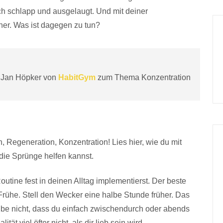
ch schlapp und ausgelaugt. Und mit deiner
 her. Was ist dagegen zu tun?
r. Jan Höpker von
HabitGym
zum Thema Konzentration
n, Regeneration, Konzentration! Lies hier, wie du mit
 die Sprünge helfen kannst.
outine fest in deinen Alltag implementierst. Der beste
 Frühe. Stell den Wecker eine halbe Stunde früher. Das
aube nicht, dass du einfach zwischendurch oder abends
tät viel öfter nicht, als dir lieb sein wird.