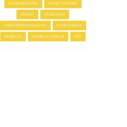
SCHWARZWEISS
SHORT STORIES
STREET
STREETART
STREETPHOTOGRAPHY
STÄDTEREISE
SURREAL
SURREALISTISCH
ZEN