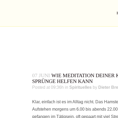
WIE MEDITATION
D
07 JUNI
WIE MEDITATION DEINER 
SPRÜNGE HELFEN KANN
Posted at 09:36h
in
Spirituelles
by
Dieter Br
Klar, einfach ist es im Alltag nicht. Das Hams
Aufstehen morgens um 6.00 bis abends 22.00 bi
gefangen im Tätigsein, oft gepaart mit viel S