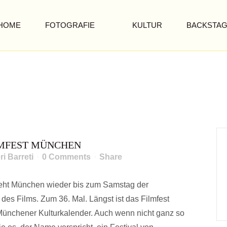
HOME
FOTOGRAFIE
KULTUR
BACKSTA
36. INTERNATIONALES F
LMFEST MÜNCHEN
ri Barreti
0 Comments
Share
steht München wieder bis zum Samstag der
des Films. Zum 36. Mal. Längst ist das Filmfest
m Münchener Kulturkalender. Auch wenn nicht ganz so