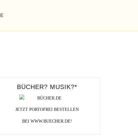
GE
ILMFEST MÜNCHEN
27. Juni bis 07.Juli 2018
BÜCHER? MUSIK?*
JETZT PORTOFREI BESTELLEN
BEI WWW.BUECHER.DE!