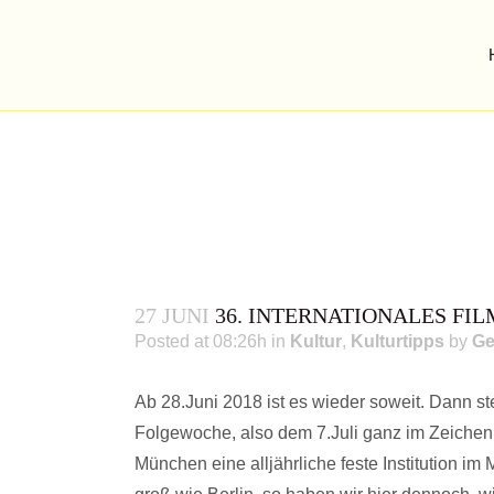
27 JUNI
36. INTERNATIONALES FI
Posted at 08:26h
in
Kultur
,
Kulturtipps
by
Ge
Ab 28.Juni 2018 ist es wieder soweit. Dann 
Folgewoche, also dem 7.Juli ganz im Zeichen 
München eine alljährliche feste Institution i