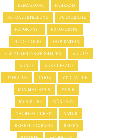
ERNÄHRUNG
FAHRRAD
FOTOAUSSTELLUNG
FOTOGRAFIE
FOTOKUNST
FOTOPOETRY
FOTOSTORIES
INSPIRATION
KLEINE LEBENSWEISHEITEN
KULTUR
KUNST
KURZ GESAGT
LITERATUR
LYRIK
MEDITATION
MINIMALISMUS
MUSIK
MUSIKTIPP
MÜNCHEN
NACHHALTIGKEIT
NATUR
REISEFOTOGRAFIE
REISEN
REZEPTE
SACHBUCH