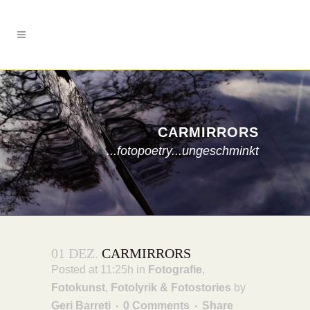
CARMIRRORS
...fotopoetry...ungeschminkt
01 DEZ.
CARMIRRORS
Posted at 11:25h
in
Fotografie
,
Fotokunst
,
Fotolyrik & Fotostories
by
Geri Barreti
0 Comments
Share