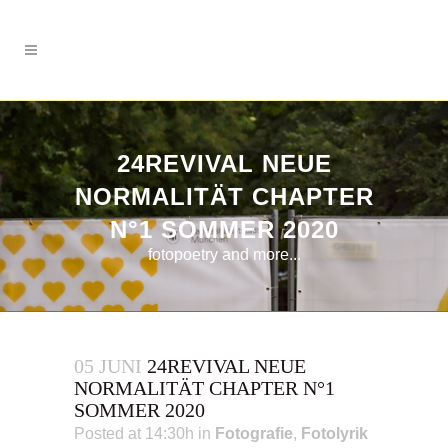
24REVIVAL NEUE
NORMALITÄT CHAPTER
N°1 SOMMER 2020
fotopoetry and more...
05 JUNI
24REVIVAL NEUE
NORMALITÄT CHAPTER N°1
SOMMER 2020
Posted at 14:30h
in
Fotografie
,
Fotolyrik